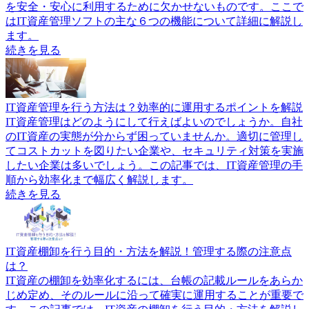
を安全・安心に利用するために欠かせないものです。ここで
はIT資産管理ソフトの主な６つの機能について詳細に解説し
ます。
続きを見る
IT資産管理を行う方法は？効率的に運用するポイントを解説
IT資産管理はどのようにして行えばよいのでしょうか。自社
のIT資産の実態が分からず困っていませんか。適切に管理し
てコストカットを図りたい企業や、セキュリティ対策を実施
したい企業は多いでしょう。この記事では、IT資産管理の手
順から効率化まで幅広く解説します。
続きを見る
IT資産棚卸を行う目的・方法を解説！管理する際の注意点
は？
IT資産の棚卸を効率化するには、台帳の記載ルールをあらか
じめ定め、そのルールに沿って確実に運用することが重要で