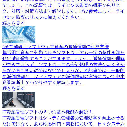
でしょう。この記事では、ライセンス監査の概要からリス
ク、対応・対策方法まで解説します。ぜひ参考にして、ライ
センス監査のリスクに備えてください。
続きを見る
5分で解説！ソフトウェア資産の減価償却の計算方法
無形固定資産に分類されるソフトウェアも一定の条件を満た
せば減価償却することができます。しかし、減価償却が理解
ができておらず、ソフトウェアの会計処理の方法がよく分か
らない方も多いのではないでしょうか。本記事では、一般的
な減価償却と、ソフトウェアの減価償却の方法について中小
企業診断士がわかりやすく解説します。
続きを見る
IT資産管理ソフトの６つの基本機能を解説！
IT資産管理ソフトはシステム管理者の管理効率を向上させる
だけではなく、あらゆる部門・業務において、日々システム