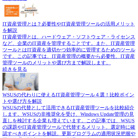
IT資産管理とは？必要性やIT資産管理ツールの活用メリット
を解説
IT資産管理とは、ハードウェア・ソフトウェア・ライセンス
など、企業のIT資産を管理することです。また、IT資産管理
ツールとはIT資産を適切かつ効率的に管理するためのツール
です。この記事では、IT資産管理の概要から必要性、IT資産
管理ツールのメリットや選び方まで解説します。
続きを見る
WSUSの代わりに使えるIT資産管理ツール４選！比較ポイン
トや選び方を解説
WSUSの代替として活用できるIT資産管理ツールを比較紹介
します。WSUSの非推奨化を受け、Windows Update管理の見
直しを検討する企業も増えています。この記事では、WSUS
の課題やIT資産管理ツールで代替するメリット、選定時に確
認すべきポイントを解説。更新プログラムの適用状況把握や