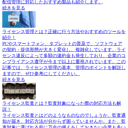
配信管理に対応したおすすめ製品も紹介します。
続きを見る
ライセンス管理とは？正確に行う方法やおすすめのツールを
紹介！
PCやスマートフォン、タブレットの普及で、ソフトウェア
の契約・提供形態が大きく変化し、複雑化しています。ライ
センス違反によって多額の違約金も発生しており、企業のコ
ンプライアンス遵守が今まで以上に重視されています。この
記事では、ライセンス管理の基本、管理のポイントを解説し
ますので、ぜひ参考にしてください。
続きを見る
ライセンス監査とは？監査対象になった際の対応方法も解
説！
ライセンス監査とはどのようなものなのでしょうか。監査通
知が届き、対応方法が分からず困っていませんか。また、監
査対象に選ばれる前に万全の備えをしておきたい企業も多い