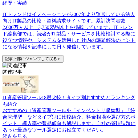
経歴・実績
ITトレンドはイノベーションが2007年より運営している法人
向けIT製品の比較・資料請求サイトです。累計訪問者数
2,000万人以上、3,750製品以上を掲載しています。ITトレン
ド編集部では、読者がIT製品・サービスを比較検討する際に
役立つ情報や、システムを活用した社内の課題解決のヒント
になる情報を記事にして日々発信しています。
記事上部にジャンプして戻る＞
関連記事
IT資産管理ツール18選比較！タイプ別おすすめとランキング
も紹介
おすすめのIT資産管理ツールを「インベントリ収集型」「統
合管理型」などタイプ別に比較紹介。料金相場や選び方のポ
イント、導入率や製品傾向も解説します。自社の管理課題に
あった最適なツール選定にお役立てください。
続きを見る