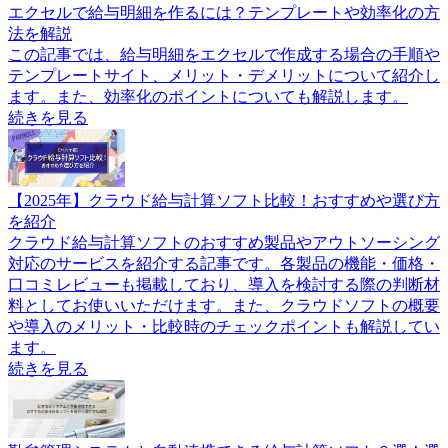
エクセルで給与明細を作るには？テンプレートや効率化の方
法を解説
この記事では、給与明細をエクセルで作成する場合の手順や
テンプレートサイト、メリット・デメリットについて紹介し
ます。また、効率化のポイントについても解説します。
続きを見る
【2025年】クラウド給与計算ソフト比較！おすすめや選び方
を紹介
クラウド給与計算ソフトのおすすめ製品やアウトソーシング
対応のサービスを紹介する記事です。各製品の機能・価格・
口コミレビューも掲載しており、導入を検討する際の判断材
料としてお使いいただけます。また、クラウドソフトの概要
や導入のメリット・比較時のチェックポイントも解説してい
ます。
続きを見る