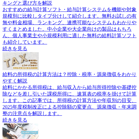
キングと選び方を解説
おすすめの給与計算ソフト・給与計算システムを機能や対象
規模別に比較しタイプ分けして紹介します。無料お試しの有
無や料金相場、ランキング、連携可能なシステムもわかりや
すくまとめました。中小企業や大企業向けの製品はもちろ
ん、個人事業主や小規模利用に適した無料の給料計算ソフト
も紹介しています。
続きを見る
給料の所得税の計算方法は？控除・税率・源泉徴収をわかり
やすく解説
給料にかかる所得税は、給与収入から給与所得控除や基礎控
除などを差し引いた課税所得に、速算表の税率を掛けて計算
します。この記事では、所得税の計算方法や年収別の目安、
2025年度税制改正による控除額の変更点、源泉徴収・年末調
整の注意点を解説します。
続きを見る