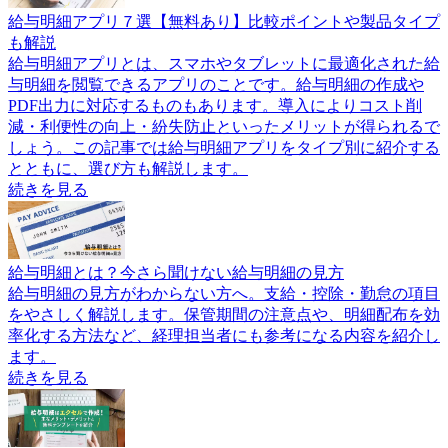
給与明細アプリ７選【無料あり】比較ポイントや製品タイプ
も解説
給与明細アプリとは、スマホやタブレットに最適化された給
与明細を閲覧できるアプリのことです。給与明細の作成や
PDF出力に対応するものもあります。導入によりコスト削
減・利便性の向上・紛失防止といったメリットが得られるで
しょう。この記事では給与明細アプリをタイプ別に紹介する
とともに、選び方も解説します。
続きを見る
給与明細とは？今さら聞けない給与明細の見方
給与明細の見方がわからない方へ。支給・控除・勤怠の項目
をやさしく解説します。保管期間の注意点や、明細配布を効
率化する方法など、経理担当者にも参考になる内容を紹介し
ます。
続きを見る