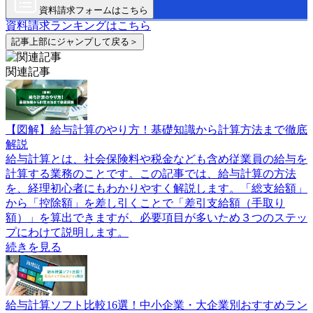
資料請求フォームはこちら
資料請求ランキングはこちら
記事上部にジャンプして戻る＞
関連記事
【図解】給与計算のやり方！基礎知識から計算方法まで徹底
解説
給与計算とは、社会保険料や税金なども含め従業員の給与を
計算する業務のことです。この記事では、給与計算の方法
を、経理初心者にもわかりやすく解説します。「総支給額」
から「控除額」を差し引くことで「差引支給額（手取り
額）」を算出できますが、必要項目が多いため３つのステッ
プにわけて説明します。
続きを見る
給与計算ソフト比較16選！中小企業・大企業別おすすめラン