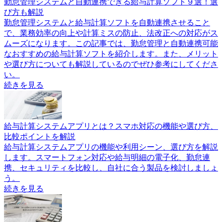
勤怠管理システムと自動連携できる給与計算ソフト９選！選
び方も解説
勤怠管理システムと給与計算ソフトを自動連携させること
で、業務効率の向上や計算ミスの防止、法改正への対応がス
ムーズになります。この記事では、勤怠管理と自動連携可能
なおすすめの給与計算ソフトを紹介します。また、メリット
や選び方についても解説しているのでぜひ参考にしてくださ
い。
続きを見る
給与計算システムアプリとは？スマホ対応の機能や選び方、
比較ポイントを解説
給与計算システムアプリの機能や利用シーン、選び方を解説
します。スマートフォン対応や給与明細の電子化、勤怠連
携、セキュリティを比較し、自社に合う製品を検討しましょ
う。
続きを見る