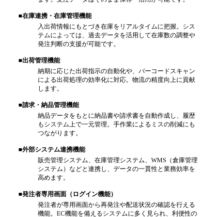
■在庫連携・在庫管理機能
入出荷情報にもとづき在庫をリアルタイムに把握。シス
テムによっては、過去データを活用して在庫数の調整や
発注判断の支援が可能です。
■出荷管理機能
納期に応じた出荷指示の自動化や、バーコードスキャン
による出荷処理の効率化に対応。物流の精度向上に貢献
します。
■請求・納品管理機能
納品データをもとに納品書や請求書を自動作成し、履歴
もシステム上で一元管理。手作業によるミスの削減にも
つながります。
■外部システム連携機能
販売管理システム、在庫管理システム、WMS（倉庫管理
システム）などと連携し、データの一貫性と業務効率を
高めます。
■発注者専用画面（ログイン機能）
発注者が専用画面から再発注や配送状況の確認を行える
機能。EC機能を備えるシステムに多く見られ、利便性の