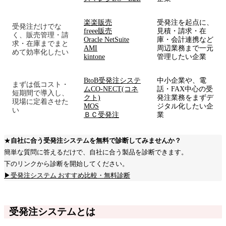
楽楽販売
受発注を起点に、
受発注だけでな
freee販売
見積・請求・在
く、販売管理・請
Oracle NetSuite
庫・会計連携など
求・在庫までまと
AMI
周辺業務まで一元
めて効率化したい
kintone
管理したい企業
BtoB受発注システ
中小企業や、電
まずは低コスト・
ムCO-NECT(コネ
話・FAX中心の受
短期間で導入し、
クト)
発注業務をまずデ
現場に定着させた
MOS
ジタル化したい企
い
ＢＣ受発注
業
★
自社に合う受発注システムを無料で診断してみませんか？
簡単な質問に答えるだけで、自社に合う製品を診断できます。
下のリンクから診断を開始してください。
▶受発注システム おすすめ比較・無料診断
受発注システムとは