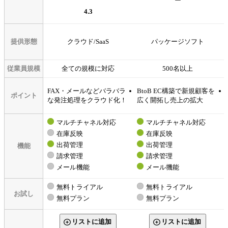
ー
4.3
提供形態
クラウド/SaaS
パッケージソフト
従業員規模
全ての規模に対応
500名以上
FAX・メールなどバラバラ
BtoB EC構築で新規顧客を
ポイント
な発注処理をクラウド化！
広く開拓し売上の拡大
マルチチャネル対応
マルチチャネル対応
在庫反映
在庫反映
出荷管理
出荷管理
機能
請求管理
請求管理
メール機能
メール機能
無料トライアル
無料トライアル
お試し
無料プラン
無料プラン
リストに追加
リストに追加