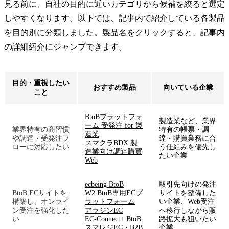
見る前に、自社の目的に近いカテゴリから候補を絞ると選定
しやすくなります。以下では、記事内で紹介している各製品
を目的別に分類しました。製品名をクリックすると、記事内
の詳細紹介にジャンプできます。
目的・重視したい
おすすめ製品
向いている企業
こと
BtoBプラットフォ
製造業など、業界
ーム 受発注 for 製
業界特有の商習慣
特有の帳票・調
造業
や調達・受発注フ
達・購買業務に合
スマクラBDX 製
ローに対応したい
う仕組みを優先し
造業向け調達購買
たい企業
Web
ecbeing BtoB
取引先向けの発注
BtoB ECサイトを
W2 BtoB専用ECプ
サイトを整備した
構築し、オンライ
ラットフォーム
い企業、Web受注
ン受注を強化した
アラジンEC
へ移行しながら販
い
EC-Connect+ BtoB
路拡大も狙いたい
スマレジEC・B2B
企業