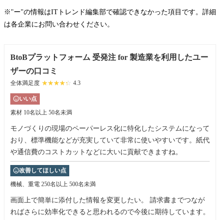
※"ー"の情報はITトレンド編集部で確認できなかった項目です。詳細
は各企業にお問い合わせください。
BtoBプラットフォーム 受発注 for 製造業を利用したユー
ザーの口コミ
全体満足度
☆☆☆☆☆
★★★★★
4.3
いい点
素材
10名以上 50名未満
モノづくりの現場のペーパーレス化に特化したシステムになって
おり、標準機能などが充実していて非常に使いやすいです。紙代
や通信費のコストカットなどに大いに貢献できますね。
改善してほしい点
機械、重電
250名以上 500名未満
画面上で簡単に添付した情報を変更したい。 請求書までつなが
ればさらに効率化できると思われるので今後に期待しています。