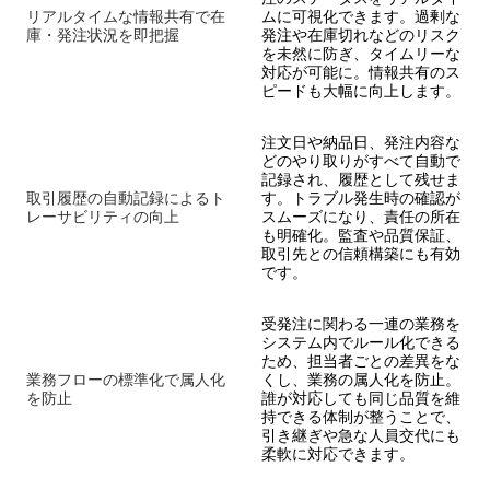
リアルタイムな情報共有で在
ムに可視化できます。過剰な
庫・発注状況を即把握
発注や在庫切れなどのリスク
を未然に防ぎ、タイムリーな
対応が可能に。情報共有のス
ピードも大幅に向上します。
注文日や納品日、発注内容な
どのやり取りがすべて自動で
記録され、履歴として残せま
取引履歴の自動記録によるト
す。トラブル発生時の確認が
レーサビリティの向上
スムーズになり、責任の所在
も明確化。監査や品質保証、
取引先との信頼構築にも有効
です。
受発注に関わる一連の業務を
システム内でルール化できる
ため、担当者ごとの差異をな
業務フローの標準化で属人化
くし、業務の属人化を防止。
を防止
誰が対応しても同じ品質を維
持できる体制が整うことで、
引き継ぎや急な人員交代にも
柔軟に対応できます。