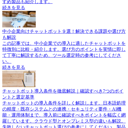
すめ製品も紹介します。
続きを見る
中小企業向けチャットボット９選！解決できる課題や選び方
も解説
この記事では、中小企業での導入に適したチャットボットを
特徴別に比較・紹介します。選び方のポイントを実情に即し
て丁寧に解説するため、ツール選定時の参考にしてくださ
い。
続きを見る
チャットボット導入条件を徹底解説｜確認すべき7つのポイ
ントと選定基準
チャットボットの導入条件を詳しく解説します。日本語処理
の精度・既存システムとの連携・セキュリティ要件・AI機
能・運用体制まで、導入前に確認すべきポイントを幅広く網
羅しています。クラウド型とオンプレミス型の違いも解説。
失敗しないチャットボット選びの参考にしてください。製品