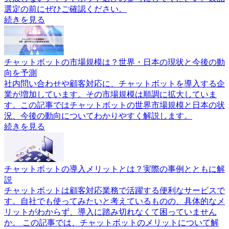
選定の前にぜひご確認ください。
続きを見る
チャットボットの市場規模は？世界・日本の現状と今後の動
向を予測
社内問い合わせや顧客対応に、チャットボットを導入する企
業が増加しています。その市場規模は順調に拡大していま
す。この記事ではチャットボットの世界市場規模と日本の状
況、今後の動向についてわかりやすく解説します。
続きを見る
チャットボットの導入メリットとは？実際の事例とともに解
説
チャットボットは顧客対応業務で活躍する便利なサービスで
す。自社でも使ってみたいと考えているものの、具体的なメ
リットがわからず、導入に踏み切れなくて困っていません
か。 この記事では、チャットボットのメリットについて解