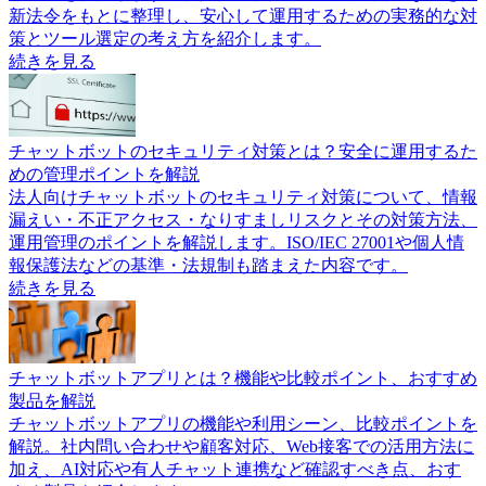
新法令をもとに整理し、安心して運用するための実務的な対
策とツール選定の考え方を紹介します。
続きを見る
チャットボットのセキュリティ対策とは？安全に運用するた
めの管理ポイントを解説
法人向けチャットボットのセキュリティ対策について、情報
漏えい・不正アクセス・なりすましリスクとその対策方法、
運用管理のポイントを解説します。ISO/IEC 27001や個人情
報保護法などの基準・法規制も踏まえた内容です。
続きを見る
チャットボットアプリとは？機能や比較ポイント、おすすめ
製品を解説
チャットボットアプリの機能や利用シーン、比較ポイントを
解説。社内問い合わせや顧客対応、Web接客での活用方法に
加え、AI対応や有人チャット連携など確認すべき点、おす