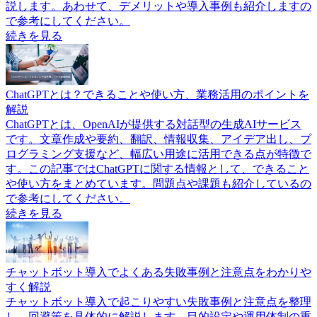
説します。あわせて、デメリットや導入事例も紹介しますの
で参考にしてください。
続きを見る
ChatGPTとは？できることや使い方、業務活用のポイントを
解説
ChatGPTとは、OpenAIが提供する対話型の生成AIサービス
です。文章作成や要約、翻訳、情報収集、アイデア出し、プ
ログラミング支援など、幅広い用途に活用できる点が特徴で
す。この記事ではChatGPTに関する情報として、できること
や使い方をまとめています。問題点や課題も紹介しているの
で参考にしてください。
続きを見る
チャットボット導入でよくある失敗事例と注意点をわかりや
すく解説
チャットボット導入で起こりやすい失敗事例と注意点を整理
し、回避策を具体的に解説します。目的設定や運用体制の重