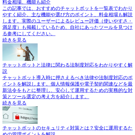
料金相場、機能も紹介
この記事では、おすすめのチャットボットを一覧表でわかり
やすく紹介。主な機能や選び方のポイント、料金相場も解説
します。実際のユーザーによるレビュー評価（使いやすさ・
満足度）も掲載しているため、自社にあったツールを見つけ
る参考にしてください。
続きを見る
チャットボットと法律に関わる法制度対応をわかりやすく解
説
チャットボット導入時に押さえるべき法律や法制度対応のポ
イントを解説します。個人情報保護や電子契約関連などを最
新法令をもとに整理し、安心して運用するための実務的な対
策とツール選定の考え方を紹介します。
続きを見る
チャットボットのセキュリティ対策とは？安全に運用するた
めの管理ポイントを解説