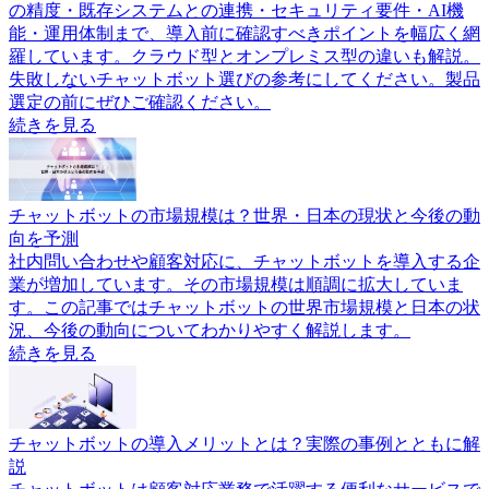
の精度・既存システムとの連携・セキュリティ要件・AI機
能・運用体制まで、導入前に確認すべきポイントを幅広く網
羅しています。クラウド型とオンプレミス型の違いも解説。
失敗しないチャットボット選びの参考にしてください。製品
選定の前にぜひご確認ください。
続きを見る
チャットボットの市場規模は？世界・日本の現状と今後の動
向を予測
社内問い合わせや顧客対応に、チャットボットを導入する企
業が増加しています。その市場規模は順調に拡大していま
す。この記事ではチャットボットの世界市場規模と日本の状
況、今後の動向についてわかりやすく解説します。
続きを見る
チャットボットの導入メリットとは？実際の事例とともに解
説