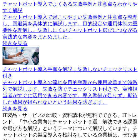
チャットボット導入でよくある失敗事例と注意点をわかりや
すく解説
チャットボット導入で起こりやすい失敗事例と注意点を整理
し、回避策を具体的に解説します。目的設定や運用体制の重
要性を理解し、失敗しにくいチャットボット選びにつながる
実践的な内容をまとめました。
続きを見る
チャットボット導入手順を解説！失敗しないチェックリスト
付き
チャットボット導入の流れを目的整理から運用改善まで時系
列で解説します。失敗を防ぐチェックリスト付きで、実務担
当者がすぐに活用できる内容です。導入準備が足りず、期待
した成果が得られないという結果を防ぎます。
続きを見る
IT製品・サービスの比較・資料請求が無料でできる、ITトレ
ンド。「
中小企業向けチャットボット９選！解決できる課題
や選び方も解説
」というテーマについて解説しています。
チ
ャットボット
の製品導入を検討をしている企業様は、ぜひ参