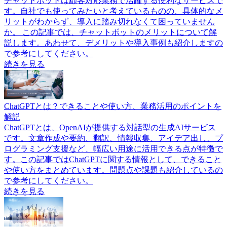
チャットボットは顧客対応業務で活躍する便利なサービスで
す。自社でも使ってみたいと考えているものの、具体的なメ
リットがわからず、導入に踏み切れなくて困っていません
か。 この記事では、チャットボットのメリットについて解
説します。あわせて、デメリットや導入事例も紹介しますの
で参考にしてください。
続きを見る
ChatGPTとは？できることや使い方、業務活用のポイントを
解説
ChatGPTとは、OpenAIが提供する対話型の生成AIサービス
です。文章作成や要約、翻訳、情報収集、アイデア出し、プ
ログラミング支援など、幅広い用途に活用できる点が特徴で
す。この記事ではChatGPTに関する情報として、できること
や使い方をまとめています。問題点や課題も紹介しているの
で参考にしてください。
続きを見る