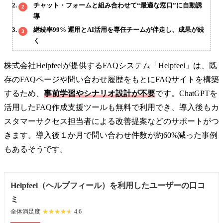
チャット・フォームと組み合わせて“最適な窓口”に自動誘
導
継続率99% 運用とAI活用を専任チームが伴走し、成果が続
く
株式会社Helpfeelが提供するFAQシステム「Helpfeel」は、既
存のFAQページや問い合わせ履歴をもとにFAQサイトを構築
するため、
事前学習やシナリオ設計が不要
です。ChatGPTを
活用したFAQ作成支援ツールも無料で利用でき、導入後もカ
スタマーサクセス担当者による改善提案などのサポートがつ
きます。導入後１か月で問い合わせ件数が約60%減った事例
もあるそうです。
Helpfeel（ヘルプフィール）を利用したユーザーの口コ
ミ
全体満足度
☆☆☆☆☆
★★★★★
4.6