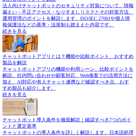
法人向けチャットボットのセキュリティ対策について、情報
漏えい・不正アクセス・なりすましリスクとその対策方法、
運用管理のポイントを解説します。ISO/IEC 27001や個人情
報保護法などの基準・法規制も踏まえた内容です。
続きを見る
チャットボットアプリとは？機能や比較ポイント、おすすめ
製品を解説
チャットボットアプリの機能や利用シーン、比較ポイントを
解説。社内問い合わせや顧客対応、Web接客での活用方法に
加え、AI対応や有人チャット連携など確認すべき点、おす
すめ製品も紹介します。
続きを見る
チャットボット導入条件を徹底解説｜確認すべき7つのポイ
ントと選定基準
チャットボットの導入条件を詳しく解説します。日本語処理