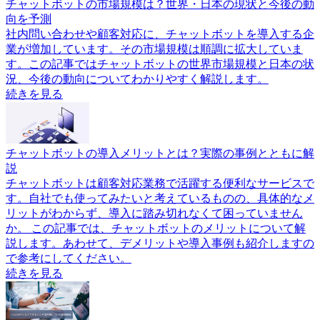
チャットボットの市場規模は？世界・日本の現状と今後の動
向を予測
社内問い合わせや顧客対応に、チャットボットを導入する企
業が増加しています。その市場規模は順調に拡大していま
す。この記事ではチャットボットの世界市場規模と日本の状
況、今後の動向についてわかりやすく解説します。
続きを見る
チャットボットの導入メリットとは？実際の事例とともに解
説
チャットボットは顧客対応業務で活躍する便利なサービスで
す。自社でも使ってみたいと考えているものの、具体的なメ
リットがわからず、導入に踏み切れなくて困っていません
か。 この記事では、チャットボットのメリットについて解
説します。あわせて、デメリットや導入事例も紹介しますの
で参考にしてください。
続きを見る