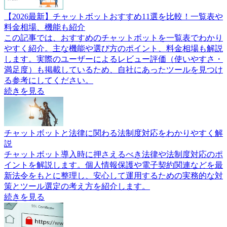
【2026最新】チャットボットおすすめ11選を比較！一覧表や
料金相場、機能も紹介
この記事では、おすすめのチャットボットを一覧表でわかり
やすく紹介。主な機能や選び方のポイント、料金相場も解説
します。実際のユーザーによるレビュー評価（使いやすさ・
満足度）も掲載しているため、自社にあったツールを見つけ
る参考にしてください。
続きを見る
チャットボットと法律に関わる法制度対応をわかりやすく解
説
チャットボット導入時に押さえるべき法律や法制度対応のポ
イントを解説します。個人情報保護や電子契約関連などを最
新法令をもとに整理し、安心して運用するための実務的な対
策とツール選定の考え方を紹介します。
続きを見る