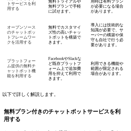
無料トライアルや
用時は有料プラン
トサービスを利
無料プランで手軽
が必要になる場合
用する
に試せます。
があります。
導入には技術的な
オープンソース
無料でカスタマイ
知識が必要で、サ
のチャットボッ
ズ性の高いチャッ
ーバーの構築や保
トフレームワー
トボットを構築で
守も自社で行う必
クを活用する
きます。
要があります。
FacebookやSlackな
プラットフォー
ど既存プラットフ
利用できる機能や
ム提供の無料チ
ォーム上で追加費
範囲が限定される
ャットボット機
用を抑えて利用で
場合があります。
能を利用する
きます。
以下で詳しく解説します。
無料プラン付きのチャットボットサービスを利
用する