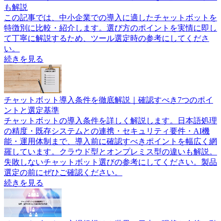
も解説
この記事では、中小企業での導入に適したチャットボットを
特徴別に比較・紹介します。選び方のポイントを実情に即し
て丁寧に解説するため、ツール選定時の参考にしてくださ
い。
続きを見る
チャットボット導入条件を徹底解説｜確認すべき7つのポイ
ントと選定基準
チャットボットの導入条件を詳しく解説します。日本語処理
の精度・既存システムとの連携・セキュリティ要件・AI機
能・運用体制まで、導入前に確認すべきポイントを幅広く網
羅しています。クラウド型とオンプレミス型の違いも解説。
失敗しないチャットボット選びの参考にしてください。製品
選定の前にぜひご確認ください。
続きを見る