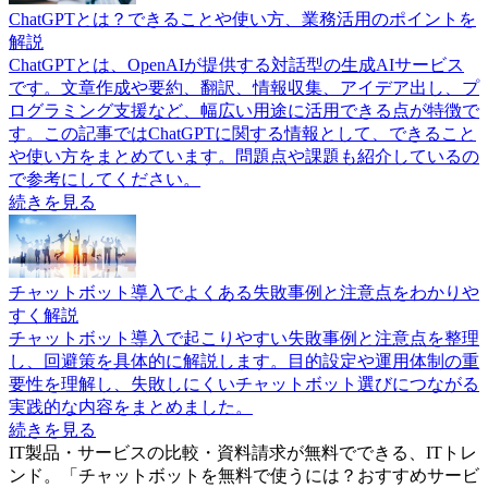
ChatGPTとは？できることや使い方、業務活用のポイントを
解説
ChatGPTとは、OpenAIが提供する対話型の生成AIサービス
です。文章作成や要約、翻訳、情報収集、アイデア出し、プ
ログラミング支援など、幅広い用途に活用できる点が特徴で
す。この記事ではChatGPTに関する情報として、できること
や使い方をまとめています。問題点や課題も紹介しているの
で参考にしてください。
続きを見る
チャットボット導入でよくある失敗事例と注意点をわかりや
すく解説
チャットボット導入で起こりやすい失敗事例と注意点を整理
し、回避策を具体的に解説します。目的設定や運用体制の重
要性を理解し、失敗しにくいチャットボット選びにつながる
実践的な内容をまとめました。
続きを見る
IT製品・サービスの比較・資料請求が無料でできる、ITトレ
ンド。「
チャットボットを無料で使うには？おすすめサービ