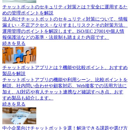
チャットボットのセキュリティ対策とは？安全に運用するた
めの管理ポイントを解説
法人向けチャットボットのセキュリティ対策について、情報
漏えい・不正アクセス・なりすましリスクとその対策方法、
運用管理のポイントを解説します。ISO/IEC 27001や個人情
報保護法などの基準・法規制も踏まえた内容です。
続きを見る
チャットボットアプリとは？機能や比較ポイント、おすすめ
製品を解説
チャットボットアプリの機能や利用シーン、比較ポイントを
解説。社内問い合わせや顧客対応、Web接客での活用方法に
加え、AI対応や有人チャット連携など確認すべき点、おす
すめ製品も紹介します。
続きを見る
中小企業向けチャットボット９選！解決できる課題や選び方