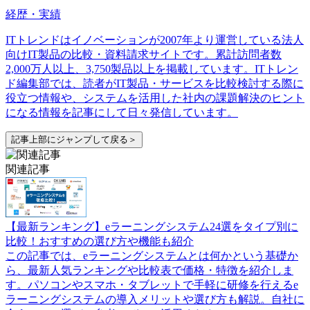
経歴・実績
ITトレンドはイノベーションが2007年より運営している法人
向けIT製品の比較・資料請求サイトです。累計訪問者数
2,000万人以上、3,750製品以上を掲載しています。ITトレン
ド編集部では、読者がIT製品・サービスを比較検討する際に
役立つ情報や、システムを活用した社内の課題解決のヒント
になる情報を記事にして日々発信しています。
記事上部にジャンプして戻る＞
関連記事
【最新ランキング】eラーニングシステム24選をタイプ別に
比較！おすすめの選び方や機能も紹介
この記事では、eラーニングシステムとは何かという基礎か
ら、最新人気ランキングや比較表で価格・特徴を紹介しま
す。パソコンやスマホ・タブレットで手軽に研修を行えるe
ラーニングシステムの導入メリットや選び方も解説。自社に