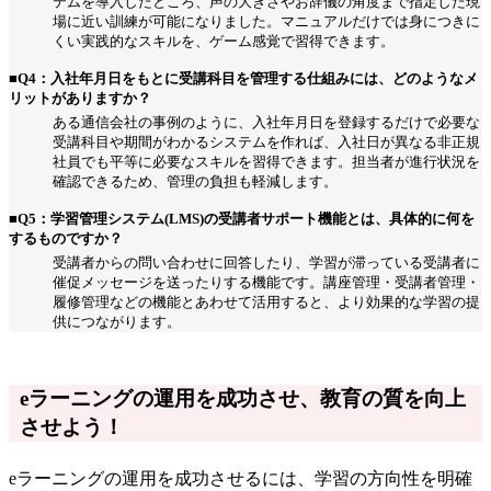
テムを導入したところ、声の大きさやお辞儀の角度まで指定した現
場に近い訓練が可能になりました。マニュアルだけでは身につきに
くい実践的なスキルを、ゲーム感覚で習得できます。
■Q4：入社年月日をもとに受講科目を管理する仕組みには、どのようなメ
リットがありますか？
ある通信会社の事例のように、入社年月日を登録するだけで必要な
受講科目や期間がわかるシステムを作れば、入社日が異なる非正規
社員でも平等に必要なスキルを習得できます。担当者が進行状況を
確認できるため、管理の負担も軽減します。
■Q5：学習管理システム(LMS)の受講者サポート機能とは、具体的に何を
するものですか？
受講者からの問い合わせに回答したり、学習が滞っている受講者に
催促メッセージを送ったりする機能です。講座管理・受講者管理・
履修管理などの機能とあわせて活用すると、より効果的な学習の提
供につながります。
eラーニングの運用を成功させ、教育の質を向上
させよう！
eラーニングの運用を成功させるには、学習の方向性を明確