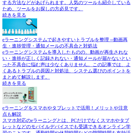
する方法などがあげられます。人気のツールも紹介している
ため、ツールをお探しの方必見です。
続きを見る
eラーニングシステムで起きやすいトラブルを整理 ─動画再
生・進捗管理・通知メールの不具合と対処法
eラーニングシステムを導入したものの、動画が再生されな
い・進捗が正しく記録されない・通知メールが届かないとい
った不具合に悩む声は少なくありません。この記事では、よ
くあるトラブルの原因と対処法、システム選びのポイントを
まとめて解説します。
続きを見る
eラーニングをスマホやタブレットで活用！メリットや注意
点も解説
スマホ対応のeラーニングとは、PCだけでなくスマホやタブ
レットなどのモバイルデバイスでも受講できるオンライン学
習のことです。通勤時間や休憩時間などの隙間時間を有効活