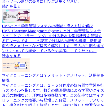
合うツール選びの参考にぜひご活用ください。
続きを見る
LMSとは？学習管理システムの機能・導入方法を解説
LMS（Learning Management System）とは、学習管理システ
ムのことで、eラーニングにおける教材や学習状況を管理す
るITツールです。 この記事ではLMSの概要や機能、活用場
面や導入メリットなど幅広く解説します。導入の手順やポイ
ントについても紹介しているため参考にしてください。
続きを見る
マイクロラーニングとは？メリット・デメリット、活用例を
解説
マイクロラーニングとは、１～５分程度の短時間で学習を行
うスタイルを指します。数分の動画視聴による学習やクイズ
形式の勉強など、形態は多種多様です。この記事ではマイク
ロラーニングの概要から登場した背景、メリット・デメリッ
ト、導入例まで幅広く解説します。自社に適した学習方法を