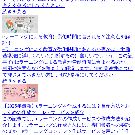
考える参考にしてください。
続きを見る
eラーニングによる教育は労働時間に含まれる？注意点を解
説！
eラーニングによる教育が労働時間にあたるか否かは、労働
基準法に詳しくないと判断するのは難しいでしょう。この記
事ではeラーニングによる教育が労働時間に含まれるのか、
判例や注意点などを踏まえて解説します。法的関連性につい
て抑さえておきたい方は、ぜひ参考にしてください。
続きを見る
【2025年最新】eラーニングを作成するには？自作方法とお
すすめの作成ツール・サービスを紹介
この記事では、eラーニングの作成サービスや作成方法を紹
介します。eラーニングの作成方法には、専門業者への委託
のほか、eラーニングコンテンツ作成サービスを用いて自作