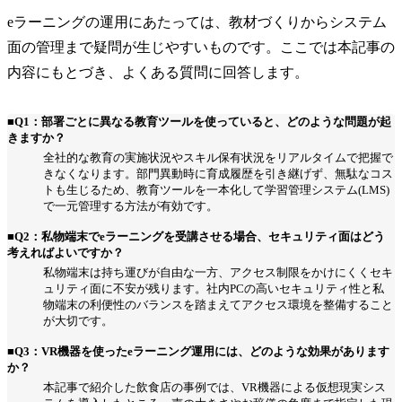
eラーニングの運用にあたっては、教材づくりからシステム
面の管理まで疑問が生じやすいものです。ここでは本記事の
内容にもとづき、よくある質問に回答します。
■Q1：部署ごとに異なる教育ツールを使っていると、どのような問題が起
きますか？
全社的な教育の実施状況やスキル保有状況をリアルタイムで把握で
きなくなります。部門異動時に育成履歴を引き継げず、無駄なコス
トも生じるため、教育ツールを一本化して学習管理システム(LMS)
で一元管理する方法が有効です。
■Q2：私物端末でeラーニングを受講させる場合、セキュリティ面はどう
考えればよいですか？
私物端末は持ち運びが自由な一方、アクセス制限をかけにくくセキ
ュリティ面に不安が残ります。社内PCの高いセキュリティ性と私
物端末の利便性のバランスを踏まえてアクセス環境を整備すること
が大切です。
■Q3：VR機器を使ったeラーニング運用には、どのような効果があります
か？
本記事で紹介した飲食店の事例では、VR機器による仮想現実シス