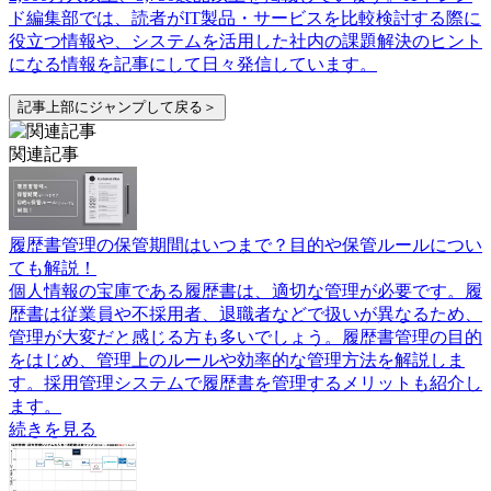
ド編集部では、読者がIT製品・サービスを比較検討する際に
役立つ情報や、システムを活用した社内の課題解決のヒント
になる情報を記事にして日々発信しています。
記事上部にジャンプして戻る＞
関連記事
履歴書管理の保管期間はいつまで？目的や保管ルールについ
ても解説！
個人情報の宝庫である履歴書は、適切な管理が必要です。履
歴書は従業員や不採用者、退職者などで扱いが異なるため、
管理が大変だと感じる方も多いでしょう。履歴書管理の目的
をはじめ、管理上のルールや効率的な管理方法を解説しま
す。採用管理システムで履歴書を管理するメリットも紹介し
ます。
続きを見る