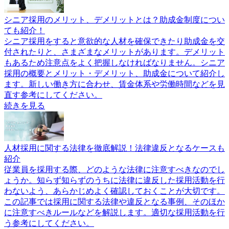
シニア採用のメリット、デメリットとは？助成金制度につい
ても紹介！
シニア採用をすると意欲的な人材を確保できたり助成金を交
付されたりと、さまざまなメリットがあります。デメリット
もあるため注意点をよく把握しなければなりません。シニア
採用の概要とメリット・デメリット、助成金について紹介し
ます。新しい働き方に合わせ、賃金体系や労働時間などを見
直す参考にしてください。
続きを見る
人材採用に関する法律を徹底解説！法律違反となるケースも
紹介
従業員を採用する際、どのような法律に注意すべきなのでし
ょうか。知らず知らずのうちに法律に違反した採用活動を行
わないよう、あらかじめよく確認しておくことが大切です。
この記事では採用に関する法律や違反となる事例、そのほか
に注意すべきルールなどを解説します。適切な採用活動を行
う参考にしてください。