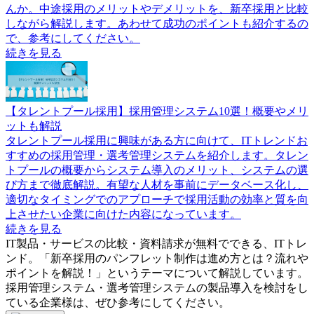
んか。中途採用のメリットやデメリットを、新卒採用と比較
しながら解説します。あわせて成功のポイントも紹介するの
で、参考にしてください。
続きを見る
【タレントプール採用】採用管理システム10選！概要やメリ
ットも解説
タレントプール採用に興味がある方に向けて、ITトレンドお
すすめの採用管理・選考管理システムを紹介します。タレン
トプールの概要からシステム導入のメリット、システムの選
び方まで徹底解説。有望な人材を事前にデータベース化し、
適切なタイミングでのアプローチで採用活動の効率と質を向
上させたい企業に向けた内容になっています。
続きを見る
IT製品・サービスの比較・資料請求が無料でできる、ITトレ
ンド。「
新卒採用のパンフレット制作は進め方とは？流れや
ポイントを解説！
」というテーマについて解説しています。
採用管理システム・選考管理システム
の製品導入を検討をし
ている企業様は、ぜひ参考にしてください。