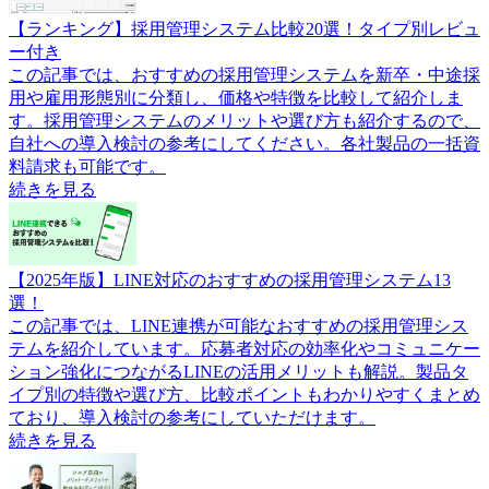
【ランキング】採用管理システム比較20選！タイプ別レビュ
ー付き
この記事では、おすすめの採用管理システムを新卒・中途採
用や雇用形態別に分類し、価格や特徴を比較して紹介しま
す。採用管理システムのメリットや選び方も紹介するので、
自社への導入検討の参考にしてください。各社製品の一括資
料請求も可能です。
続きを見る
【2025年版】LINE対応のおすすめの採用管理システム13
選！
この記事では、LINE連携が可能なおすすめの採用管理シス
テムを紹介しています。応募者対応の効率化やコミュニケー
ション強化につながるLINEの活用メリットも解説。製品タ
イプ別の特徴や選び方、比較ポイントもわかりやすくまとめ
ており、導入検討の参考にしていただけます。
続きを見る