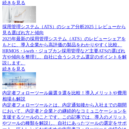
続きを見る
採用管理システム（ATS）のシェア分析2025｜レビューから
見る選ばれ方と傾向
2025年最新の採用管理システム（ATS）のレビューシェアを
もとに、導入企業から高評価の製品をわかりやすく比較。
HRMOS・i-web・ジョブカン採用管理など主要ATSの選ばれ
方や傾向を整理し、自社に合うシステム選定のポイントを解
説します。
続きを見る
内定者フォローツール厳選９選を比較！導入メリットや費用
相場も解説
内定者フォローツールとは、内定通知後から入社までの期間
において、内定者と企業との継続的なコミュニケーションを
支援するツールのことです。この記事では、導入のメリット
やツールの種類を解説し、自社にあったツールの選定をサポ