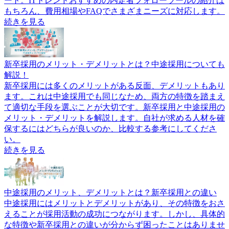
ート。ITトレンドおすすめの内定者フォローツールの紹介は
もちろん、費用相場やFAQでさまざまニーズに対応します。
続きを見る
新卒採用のメリット・デメリットとは？中途採用についても
解説！
新卒採用には多くのメリットがある反面、デメリットもあり
ます。これは中途採用でも同じなため、両方の特徴を踏まえ
て適切な手段を選ぶことが大切です。新卒採用と中途採用の
メリット・デメリットを解説します。自社が求める人材を確
保するにはどちらが良いのか、比較する参考にしてくださ
い。
続きを見る
中途採用のメリット、デメリットとは？新卒採用との違い
中途採用にはメリットとデメリットがあり、その特徴をおさ
えることが採用活動の成功につながります。しかし、具体的
な特徴や新卒採用との違いが分からず困ったことはありませ