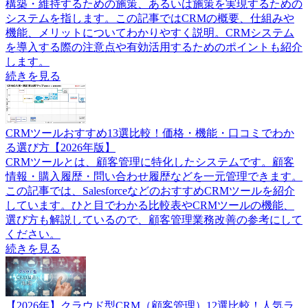
構築・維持するための施策、あるいは施策を実現するための
システムを指します。この記事ではCRMの概要、仕組みや
機能、メリットについてわかりやすく説明。CRMシステム
を導入する際の注意点や有効活用するためのポイントも紹介
します。
続きを見る
CRMツールおすすめ13選比較！価格・機能・口コミでわか
る選び方【2026年版】
CRMツールとは、顧客管理に特化したシステムです。顧客
情報・購入履歴・問い合わせ履歴などを一元管理できます。
この記事では、SalesforceなどのおすすめCRMツールを紹介
しています。ひと目でわかる比較表やCRMツールの機能、
選び方も解説しているので、顧客管理業務改善の参考にして
ください。
続きを見る
【2026年】クラウド型CRM（顧客管理）12選比較！人気ラ