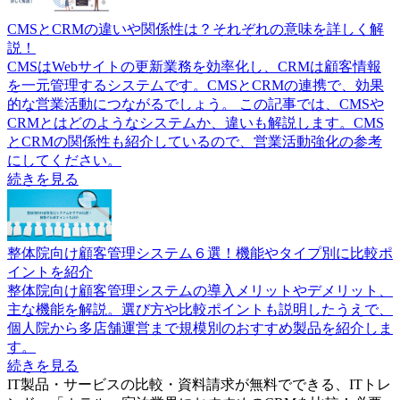
CMSとCRMの違いや関係性は？それぞれの意味を詳しく解
説！
CMSはWebサイトの更新業務を効率化し、CRMは顧客情報
を一元管理するシステムです。CMSとCRMの連携で、効果
的な営業活動につながるでしょう。 この記事では、CMSや
CRMとはどのようなシステムか、違いも解説します。CMS
とCRMの関係性も紹介しているので、営業活動強化の参考
にしてください。
続きを見る
整体院向け顧客管理システム６選！機能やタイプ別に比較ポ
イントを紹介
整体院向け顧客管理システムの導入メリットやデメリット、
主な機能を解説。選び方や比較ポイントも説明したうえで、
個人院から多店舗運営まで規模別のおすすめ製品を紹介しま
す。
続きを見る
IT製品・サービスの比較・資料請求が無料でできる、ITトレ