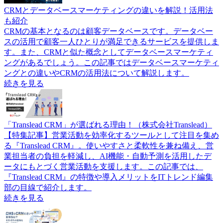
CRMとデータベースマーケティングの違いを解説！活用法
も紹介
CRMの基本となるのは顧客データベースです。データベー
スの活用で顧客一人ひとりが満足できるサービスを提供しま
す。また、CRMと似た概念としてデータベースマーケティ
ングがあるでしょう。この記事ではデータベースマーケティ
ングとの違いやCRMの活用法について解説します。
続きを見る
「Translead CRM」が選ばれる理由！（株式会社Translead）
【特集記事】営業活動を効率化するツールとして注目を集め
る『Translead CRM』。使いやすさと柔軟性を兼ね備え、営
業担当者の負担を軽減し、AI機能・自動予測を活用したデ
ータにもとづく営業活動を支援します。この記事では、
『Translead CRM』の特徴や導入メリットをITトレンド編集
部の目線で紹介します。
続きを見る