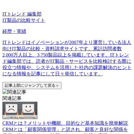
ITトレンド 編集部
IT製品の比較サイト
経歴・実績
ITトレンドはイノベーションが2007年より運営している法人
向けIT製品の比較・資料請求サイトです。累計訪問者数
2,000万人以上、3,750製品以上を掲載しています。ITトレン
ド編集部では、読者がIT製品・サービスを比較検討する際に
役立つ情報や、システムを活用した社内の課題解決のヒント
になる情報を記事にして日々発信しています。
記事上部にジャンプして戻る＞
関連記事
CRMとは？メリットや機能、目的など基本知識を簡単解説
CRMとは「顧客関係管理」と訳され、顧客と良好な関係を