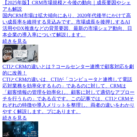
【2025年版】CRM市場規模と今後の動向｜成長要因やシェ
アも解説
国内CRM市場は拡大傾向にあり、2020年代後半にかけて高
い成長率を維持する見込みです。市場成長を後押しするAI
活用やDX推進などの背景要因、最新の市場シェア動向、日
本企業の導入率について解説します。
続きを見る
CTIとCRMの違いとは？コールセンター連携で顧客対応を劇
的に改善！
CTIとCRMの違いは、CTIが「コンピュータと連携して電話
応対業務を効率化するもの」であるのに対して、CRMは
「顧客情報の管理を効率化し、顧客に対して適切なアプロー
チを行うもの」である点です。この記事では、CTIとCRMそ
れぞれの特徴や導入メリットを整理し、両者の違いをわかり
やすく解説します。プにあります。
続きを見る