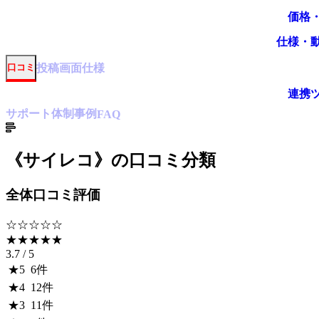
価格
仕様・
投稿
画面仕様
口コミ
連携
サポート体制
事例
FAQ
《
サイレコ
》の口コミ分類
全体口コミ評価
☆☆☆☆☆
★★★★★
3.7
/ 5
★
5
6
件
★
4
12
件
★
3
11
件