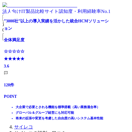
法人向けIT製品比較サイト
認知度・利用経験率No.1
ノーコードで業務アプリがつくれる
日々の労務業務で、最新の人事データベースが自然と完成
【シェアNo.1】人材情報を一元管理するなら
大手・中堅企業売上シェアNo.1｜科学的人事戦略を実現
人事・総務の業務プロセスを最適化
全体満足度
累計導入社数4,000社以上！タレントマネジメントシステ
”3000社”以上の導入実績を活かした統合HCMソリューシ
資料請求リスト
ム
ョン
0
件
全体満足度
全体満足度
全体満足度
全体満足度
全体満足度
☆☆☆☆☆
無料資料請求フォームへ
★★★★★
全体満足度
全体満足度
☆☆☆☆☆
☆☆☆☆☆
☆☆☆☆☆
☆☆☆☆☆
☆☆☆☆☆
3.9
ホーム
★★★★★
★★★★★
★★★★★
★★★★★
★★★★★
☆☆☆☆☆
☆☆☆☆☆
製品を探す
4.0
4.3
3.8
3.7
3.7
★★★★★
★★★★★
ランキングから探す
254
3.9
3.6
件
記事を読む
はじめての方へ
2429
1694
1644
523
284
POINT
件
件
件
件
件
掲載について
ITトレンドへの掲載
137
128
件
件
日本企業の人事業務に必要な機能はすべて搭載
POINT
POINT
POINT
POINT
POINT
イベントでリード獲得
定額保守料金以外にかかる費用は０！
POINT
POINT
動画で学ぶ
日本の大手企業の約3社に1社が採用
作業状況をリアルタイムに可視化し様々な関係者と共有
入社手続きや身上変更で、最新の「従業員データ」が自然と蓄積
従業員のあらゆる情報を集約！ペーパレス化を楽々実現
従業員一人ひとりの人材データに基づいた人材管理・活用が可能
煩雑な規定や制度改正にも柔軟かつタイムリーに対応
社内ディスカッションやコミュニケーションを行える機能を搭載
最新データから「名簿」「組織図」を自動作成、組織改善を後押
身上申請からそのままデータベースへ登録！ 人材管理を効率化
人事と従業員にとって使いやすいデザインと操作性
人材・組織・勤怠・給与情報をクラウドで一元サポート。
人材情報を一元管理、パッと並べてサクサク探せる
大企業で必要とされる機能を標準搭載（高い業務適合率）
IT製品比較TOP
ワークスペースに参加してチームでの業務⽣産性を向上させる
し
直感的に使えるUIで人事から現場まで定着
人事評価や研修管理をはじめ、幅広い領域の「人事DX」を実現
システム習得から活用まで自社一貫サポートで安心運用
スキルや特徴を可視化・分析、データに基づく抜擢・配置を実現
グローバル＆グループ経営にも対応可能
人事・労務
蓄積データを給与計算に直結。120以上の外部サービスとも連携可
組織診断サーベイで離職防止やエンゲージメント向上
将来の拡張や変更を考慮した自由度の高いシステム基本性能
人事システム
サイレコ