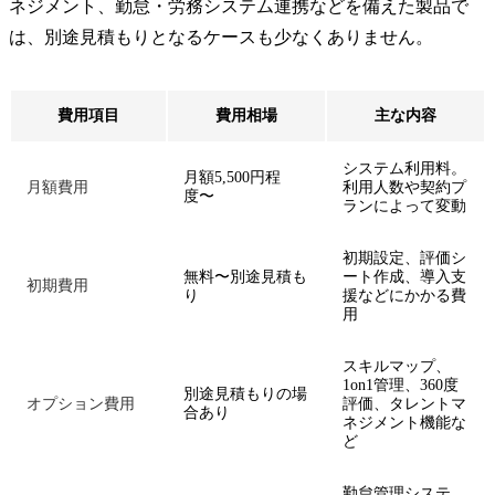
ネジメント、勤怠・労務システム連携などを備えた製品で
は、別途見積もりとなるケースも少なくありません。
費用項目
費用相場
主な内容
システム利用料。
月額5,500円程
月額費用
利用人数や契約プ
度〜
ランによって変動
初期設定、評価シ
無料〜別途見積も
ート作成、導入支
初期費用
り
援などにかかる費
用
スキルマップ、
1on1管理、360度
別途見積もりの場
オプション費用
評価、タレントマ
合あり
ネジメント機能な
ど
勤怠管理システ