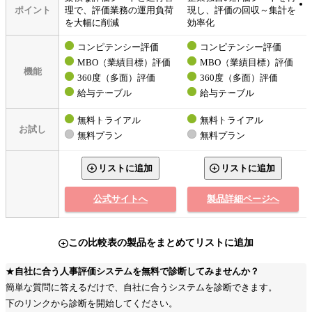
ポイント
理で、評価業務の運用負荷
現し、評価の回収～集計を
を大幅に削減
効率化
コンピテンシー評価
コンピテンシー評価
MBO（業績目標）評価
MBO（業績目標）評価
機能
360度（多面）評価
360度（多面）評価
給与テーブル
給与テーブル
無料トライアル
無料トライアル
お試し
無料プラン
無料プラン
リストに追加
リストに追加
公式サイトへ
製品詳細ページへ
この比較表の製品をまとめてリストに追加
★
自社に合う人事評価システムを無料で診断してみませんか？
簡単な質問に答えるだけで、自社に合うシステムを診断できます。
下のリンクから診断を開始してください。