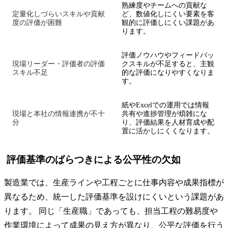
熟練度やチームへの貢献な
定量化しづらいスキルや貢献
ど、数値化しにくい要素を客
度の評価が困難
観的に評価しにくい課題があ
ります。
評価ノウハウやフィードバッ
現場リーダー・評価者の評価
クスキルが不足すると、主観
スキル不足
的な評価になりやすくなりま
す。
紙やExcelでの運用では情報
現場と本社の情報連携が不十
共有や進捗管理が煩雑にな
分
り、評価結果を人材育成や配
置に活かしにくくなります。
評価基準のばらつきによる公平性の欠如
製造業では、生産ラインや工程ごとに仕事内容や成果指標が
異なるため、統一した評価基準を設けにくいという課題があ
ります。 同じ「生産職」であっても、担当工程の難易度や
作業環境によって成果の見え方が異なり、公平な評価を行う