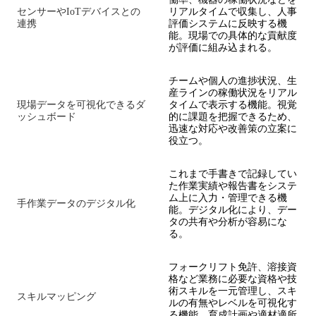
センサーやIoTデバイスとの
リアルタイムで収集し、人事
連携
評価システムに反映する機
能。現場での具体的な貢献度
が評価に組み込まれる。
チームや個人の進捗状況、生
産ラインの稼働状況をリアル
現場データを可視化できるダ
タイムで表示する機能。視覚
ッシュボード
的に課題を把握できるため、
迅速な対応や改善策の立案に
役立つ。
これまで手書きで記録してい
た作業実績や報告書をシステ
ム上に入力・管理できる機
手作業データのデジタル化
能。デジタル化により、デー
タの共有や分析が容易にな
る。
フォークリフト免許、溶接資
格など業務に必要な資格や技
術スキルを一元管理し、スキ
スキルマッピング
ルの有無やレベルを可視化す
る機能。育成計画や適材適所