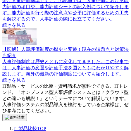
要な人事評価基準です。この記事では、人事評価における能
力評価の項目や、能力評価シートの記入例について紹介しま
す。能力評価を行う際の注意点や公平に評価するための工夫
も解説するので、人事評価の際に役立ててください。
続きを見る
【図解】人事評価制度の歴史と変遷！現在の課題点と対策法
も紹介
人事評価制度は歴史とともに変化してきました。この記事で
は、人事評価の変遷や評価手法を図とともにわかりやすく解
説します。海外の最新の評価制度についても紹介します。
続きを見る
IT製品・サービスの比較・資料請求が無料でできる、ITトレ
ンド。「
オンプレミス型人事評価システムとは？クラウド型
との違いも解説！
」というテーマについて解説しています。
人事評価システム
の製品導入を検討をしている企業様は、ぜ
ひ参考にしてください。
IT製品比較TOP