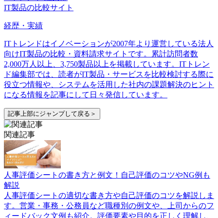
IT製品の比較サイト
経歴・実績
ITトレンドはイノベーションが2007年より運営している法人
向けIT製品の比較・資料請求サイトです。累計訪問者数
2,000万人以上、3,750製品以上を掲載しています。ITトレン
ド編集部では、読者がIT製品・サービスを比較検討する際に
役立つ情報や、システムを活用した社内の課題解決のヒント
になる情報を記事にして日々発信しています。
記事上部にジャンプして戻る＞
関連記事
人事評価シートの書き方と例文！自己評価のコツやNG例も
解説
人事評価シートの適切な書き方や自己評価のコツを解説しま
す。営業・事務・公務員など職種別の例文や、上司からのフ
ィードバック文例も紹介。評価要素や目的を正しく理解し、