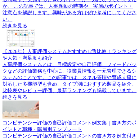
か。 この記事では、人事異動の時期や、実施のポイント・
注意点を解説します。興味がある方はぜひ参考にしてくださ
い。
続きを見る
【2026年】人事評価システムおすすめ12選比較！ランキング
や人気・満足度も紹介
人事評価システムとは、目標設定や自己評価、フィードバッ
クなどの評価業務を中心に、従業員情報を一元管理できるシ
ステムのことです。この記事では、スキル管理や育成支援に
対応した多機能型も含め、タイプ別におすすめ製品を紹介。
比較表やレビュー評価、最新ランキングも掲載しています。
続きを見る
コンピテンシー評価の自己評価コメント例文集｜書き方のポ
イントと職種・階層別テンプレート
コンピテンシー評価の自己評価コメントの書き方を例文付き