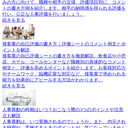
みの方に向けて、職種や相手の立場、評価項目別に、コメン
トの書き方例を紹介します。相手の納得感を得られる評価を
行い、公正な人事評価を行いましょう。
続きを見る
接客業の自己評価の書き方｜評価シートのコメント例文とポ
イントを解説
接客業の自己評価シートの書き方を徹底解説。飲食店や小売
店、ホテル、コールセンターなど職種別の具体的なコメント
例文と、評価を高めるポイントを紹介します。お客様対応力
やチームワーク、臨機応変な対応など、接客業で求められる
能力を効果的にアピールする方法がわかります。
続きを見る
人事異動の時期はいつ？おこなう際の3つのポイントや注意
点も解説
人事異動は、いつ実施されるのでしょうか。また、内示され
る時期や、実施するときのポイントが、気になっていません