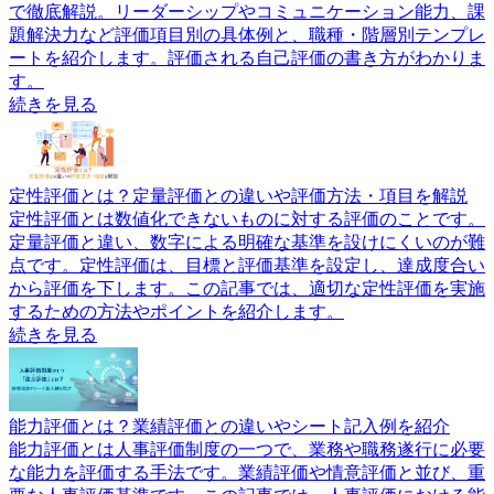
で徹底解説。リーダーシップやコミュニケーション能力、課
題解決力など評価項目別の具体例と、職種・階層別テンプレ
ートを紹介します。評価される自己評価の書き方がわかりま
す。
続きを見る
定性評価とは？定量評価との違いや評価方法・項目を解説
定性評価とは数値化できないものに対する評価のことです。
定量評価と違い、数字による明確な基準を設けにくいのが難
点です。定性評価は、目標と評価基準を設定し、達成度合い
から評価を下します。この記事では、適切な定性評価を実施
するための方法やポイントを紹介します。
続きを見る
能力評価とは？業績評価との違いやシート記入例を紹介
能力評価とは人事評価制度の一つで、業務や職務遂行に必要
な能力を評価する手法です。業績評価や情意評価と並び、重