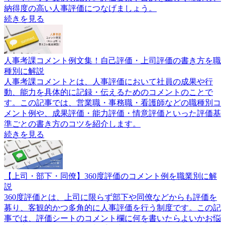
納得度の高い人事評価につなげましょう。
続きを見る
人事考課コメント例文集！自己評価・上司評価の書き方を職
種別に解説
人事考課コメントとは、人事評価において社員の成果や行
動、能力を具体的に記録・伝えるためのコメントのことで
す。この記事では、営業職・事務職・看護師などの職種別コ
メント例や、成果評価・能力評価・情意評価といった評価基
準ごとの書き方のコツを紹介します。
続きを見る
【上司・部下・同僚】360度評価のコメント例を職業別に解
説
360度評価とは、上司に限らず部下や同僚などからも評価を
募り、客観的かつ多角的に人事評価を行う制度です。この記
事では、評価シートのコメント欄に何を書いたらよいかお悩