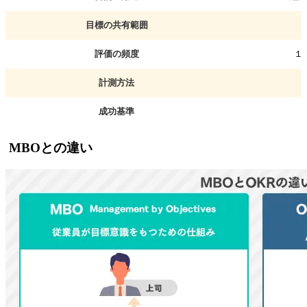
目標の共有範囲
評価の頻度
１
計測方法
成功基準
MBOとの違い