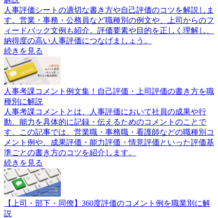
人事評価シートの適切な書き方や自己評価のコツを解説しま
す。営業・事務・公務員など職種別の例文や、上司からのフ
ィードバック文例も紹介。評価要素や目的を正しく理解し、
納得度の高い人事評価につなげましょう。
続きを見る
人事考課コメント例文集！自己評価・上司評価の書き方を職
種別に解説
人事考課コメントとは、人事評価において社員の成果や行
動、能力を具体的に記録・伝えるためのコメントのことで
す。この記事では、営業職・事務職・看護師などの職種別コ
メント例や、成果評価・能力評価・情意評価といった評価基
準ごとの書き方のコツを紹介します。
続きを見る
【上司・部下・同僚】360度評価のコメント例を職業別に解
説