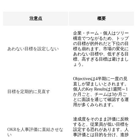
注意点
概要
企業・チーム・個人はツリー
構造でつながるため、トップ
の目標が的外れだと下位の目
あわない目標を設定しない
標も崩れます。市場の変化に
あわない目標や、低すぎる目
標、高すぎる目標は避けまし
ょう。
Objectivesは4半期に一度の見
直しが望ましいとされます。
個人のKey Resultsは1週間～1
目標を定期的に見直す
か月ごと、チームは3か月ご
とに面談を通じて確認する運
用が多くみられます。
達成度をそのまま評価に反映
すると、従業員が低い目標を
OKRを人事評価に直結させな
設定する恐れがあります。人
い
事評価とは目的を分け、進捗