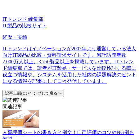
ITトレンド 編集部
IT製品の比較サイト
経歴・実績
ITトレンドはイノベーションが2007年より運営している法人
向けIT製品の比較・資料請求サイトです。累計訪問者数
2,000万人以上、3,750製品以上を掲載しています。ITトレン
ド編集部では、読者がIT製品・サービスを比較検討する際に
役立つ情報や、システムを活用した社内の課題解決のヒント
になる情報を記事にして日々発信しています。
記事上部にジャンプして戻る＞
関連記事
人事評価シートの書き方と例文！自己評価のコツやNG例も
解説