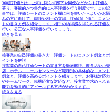
360度評価とは、上司に限らず部下や同僚などからも評価を
募り、客観的かつ多角的に人事評価を行う制度です。この記
事では、評価シートのコメント欄に何を書いたらよいかお悩
みの方に向けて、職種や相手の立場、評価項目別に、コメン
トの書き方例を紹介します。相手の納得感を得られる評価を
行い、公正な人事評価を行いましょう。
続きを見る
接客業の自己評価の書き方｜評価シートのコメント例文とポ
イントを解説
接客業の自己評価シートの書き方を徹底解説。飲食店や小売
店、ホテル、コールセンターなど職種別の具体的なコメント
例文と、評価を高めるポイントを紹介します。お客様対応力
やチームワーク、臨機応変な対応など、接客業で求められる
能力を効果的にアピールする方法がわかります。
続きを見る