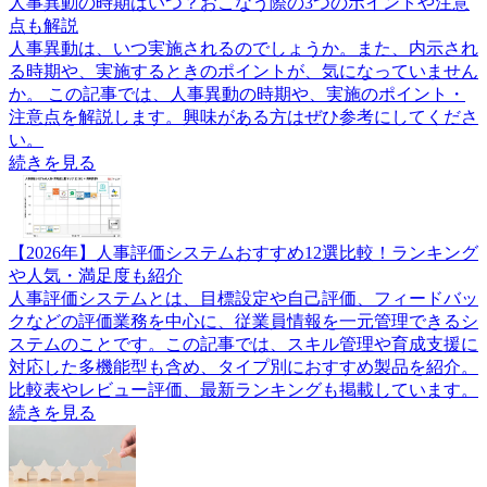
人事異動の時期はいつ？おこなう際の3つのポイントや注意
点も解説
人事異動は、いつ実施されるのでしょうか。また、内示され
る時期や、実施するときのポイントが、気になっていません
か。 この記事では、人事異動の時期や、実施のポイント・
注意点を解説します。興味がある方はぜひ参考にしてくださ
い。
続きを見る
【2026年】人事評価システムおすすめ12選比較！ランキング
や人気・満足度も紹介
人事評価システムとは、目標設定や自己評価、フィードバッ
クなどの評価業務を中心に、従業員情報を一元管理できるシ
ステムのことです。この記事では、スキル管理や育成支援に
対応した多機能型も含め、タイプ別におすすめ製品を紹介。
比較表やレビュー評価、最新ランキングも掲載しています。
続きを見る