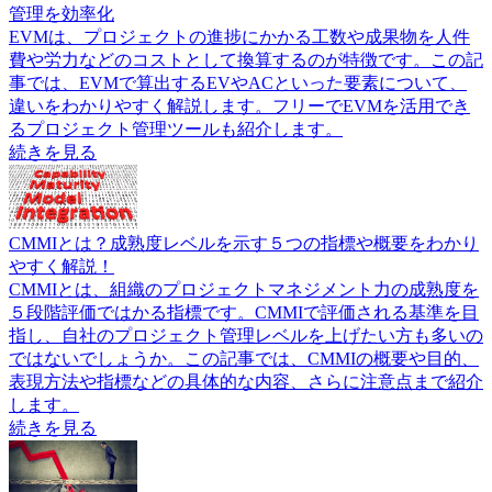
管理を効率化
EVMは、プロジェクトの進捗にかかる工数や成果物を人件
費や労力などのコストとして換算するのが特徴です。この記
事では、EVMで算出するEVやACといった要素について、
違いをわかりやすく解説します。フリーでEVMを活用でき
るプロジェクト管理ツールも紹介します。
続きを見る
CMMIとは？成熟度レベルを示す５つの指標や概要をわかり
やすく解説！
CMMIとは、組織のプロジェクトマネジメント力の成熟度を
５段階評価ではかる指標です。CMMIで評価される基準を目
指し、自社のプロジェクト管理レベルを上げたい方も多いの
ではないでしょうか。この記事では、CMMIの概要や目的、
表現方法や指標などの具体的な内容、さらに注意点まで紹介
します。
続きを見る