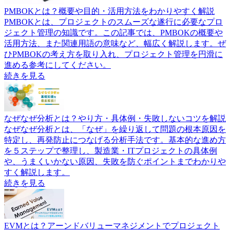
PMBOKとは？概要や目的・活用方法をわかりやすく解説
PMBOKとは、プロジェクトのスムーズな遂行に必要なプロ
ジェクト管理の知識です。この記事では、PMBOKの概要や
活用方法、また関連用語の意味など、幅広く解説します。ぜ
ひPMBOKの考え方を取り入れ、プロジェクト管理を円滑に
進める参考にしてください。
続きを見る
なぜなぜ分析とは？やり方・具体例・失敗しないコツを解説
なぜなぜ分析とは、「なぜ」を繰り返して問題の根本原因を
特定し、再発防止につなげる分析手法です。基本的な進め方
を５ステップで整理し、製造業・ITプロジェクトの具体例
や、うまくいかない原因、失敗を防ぐポイントまでわかりや
すく解説します。
続きを見る
EVMとは？アーンドバリューマネジメントでプロジェクト