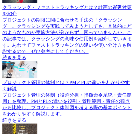
クラッシング・ファストトラッキングとは？計画の遅延対策
を紹介
プロジェクトの期限に間に合わせる手法の「クラッシン
グ」。クラッシングを実践してみようとしても、具体的にど
のようなものか実施方法が分からず、困っていませんか。こ
の記事では、クラッシングの意味や使用例を紹介していきま
す。あわせてファストトラッキングの違いや使い分け方も解
説するので、ぜひ参考にしてください。
続きを見る
プロジェクト管理の体制とは？PMとPLの違いをわかりやす
く解説
プロジェクト管理の体制（役割分担・指揮命令系統・責任範
囲）を整理。PMとPLの違いを役割・管理範囲・責任の観点
から比較し、プロジェクト体制図を考える際の基本ポイント
をわかりやすく解説します。
続きを見る