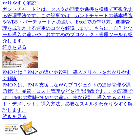
かりやすく解説
ガントチャートとは、タスクの期間や進捗を横棒で可視化す
る管理手法です。この記事では、ガントチャートの基本構造
やWBS・バーチャートとの違い、Excelでの作り方、進捗管
理を成功させる運用のコツを解説します。さらに、自作とツ
ール導入の違いや、おすすめのプロジェクト管理ツールも紹
介します。
続きを見る
PMOとは？PMとの違いや役割、導入メリットをわかりやす
く解説
PMOとは、PMを支援しながらプロジェクトの進捗管理や課
題管理、品質・コスト管理などを行う組織です。この記事で
は、PMOの意味やPMとの違い、主な役割、導入するメリッ
ト・デメリット、導入方法、必要なスキルをわかりやすく解
説します。
続きを見る