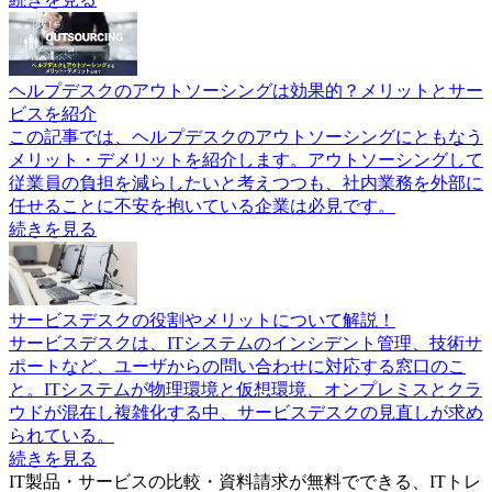
ヘルプデスクのアウトソーシングは効果的？メリットとサー
ビスを紹介
この記事では、ヘルプデスクのアウトソーシングにともなう
メリット・デメリットを紹介します。アウトソーシングして
従業員の負担を減らしたいと考えつつも、社内業務を外部に
任せることに不安を抱いている企業は必見です。
続きを見る
サービスデスクの役割やメリットについて解説！
サービスデスクは、ITシステムのインシデント管理、技術サ
ポートなど、ユーザからの問い合わせに対応する窓口のこ
と。ITシステムが物理環境と仮想環境、オンプレミスとクラ
ウドが混在し複雑化する中、サービスデスクの見直しが求め
られている。
続きを見る
IT製品・サービスの比較・資料請求が無料でできる、ITトレ