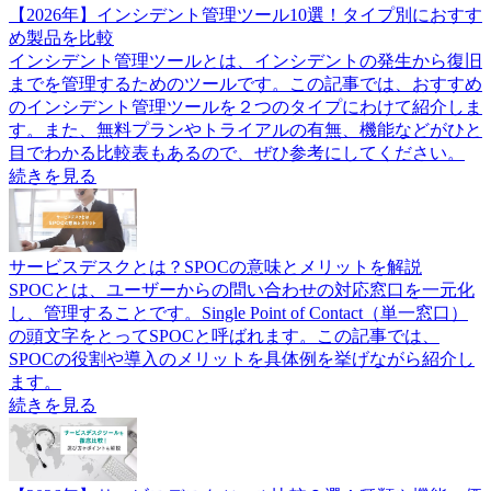
【2026年】インシデント管理ツール10選！タイプ別におすす
め製品を比較
インシデント管理ツールとは、インシデントの発生から復旧
までを管理するためのツールです。この記事では、おすすめ
のインシデント管理ツールを２つのタイプにわけて紹介しま
す。また、無料プランやトライアルの有無、機能などがひと
目でわかる比較表もあるので、ぜひ参考にしてください。
続きを見る
サービスデスクとは？SPOCの意味とメリットを解説
SPOCとは、ユーザーからの問い合わせの対応窓口を一元化
し、管理することです。Single Point of Contact（単一窓口）
の頭文字をとってSPOCと呼ばれます。この記事では、
SPOCの役割や導入のメリットを具体例を挙げながら紹介し
ます。
続きを見る