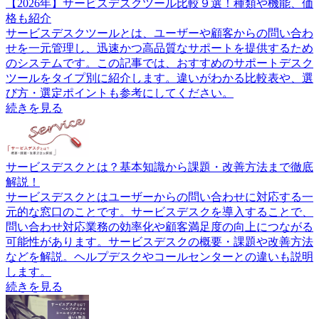
【2026年】サービスデスクツール比較９選！種類や機能、価
格も紹介
サービスデスクツールとは、ユーザーや顧客からの問い合わ
せを一元管理し、迅速かつ高品質なサポートを提供するため
のシステムです。この記事では、おすすめのサポートデスク
ツールをタイプ別に紹介します。違いがわかる比較表や、選
び方・選定ポイントも参考にしてください。
続きを見る
サービスデスクとは？基本知識から課題・改善方法まで徹底
解説！
サービスデスクとはユーザーからの問い合わせに対応する一
元的な窓口のことです。サービスデスクを導入することで、
問い合わせ対応業務の効率化や顧客満足度の向上につながる
可能性があります。サービスデスクの概要・課題や改善方法
などを解説。ヘルプデスクやコールセンターとの違いも説明
します。
続きを見る