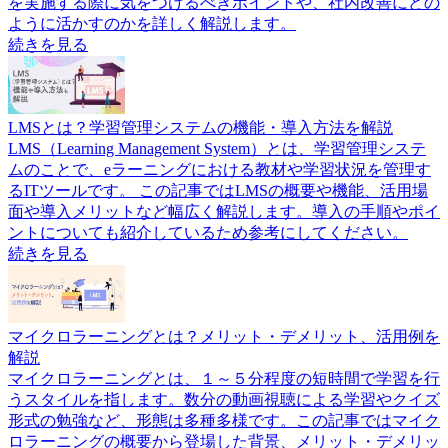
を実施する際に気をつけるべきポイントや、社内改善にどの
ように活かすのかを詳しく解説します。
続きを見る
LMSとは？学習管理システムの機能・導入方法を解説
LMS（Learning Management System）とは、学習管理システ
ムのことで、eラーニングにおける教材や学習状況を管理す
るITツールです。 この記事ではLMSの概要や機能、活用場
面や導入メリットなど幅広く解説します。導入の手順やポイ
ントについても紹介しているため参考にしてください。
続きを見る
マイクロラーニングとは？メリット・デメリット、活用例を
解説
マイクロラーニングとは、１～５分程度の短時間で学習を行
うスタイルを指します。数分の動画視聴による学習やクイズ
形式の勉強など、形態は多種多様です。この記事ではマイク
ロラーニングの概要から登場した背景、メリット・デメリッ