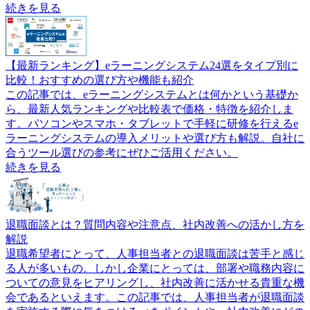
続きを見る
【最新ランキング】eラーニングシステム24選をタイプ別に
比較！おすすめの選び方や機能も紹介
この記事では、eラーニングシステムとは何かという基礎か
ら、最新人気ランキングや比較表で価格・特徴を紹介しま
す。パソコンやスマホ・タブレットで手軽に研修を行えるe
ラーニングシステムの導入メリットや選び方も解説。自社に
合うツール選びの参考にぜひご活用ください。
続きを見る
退職面談とは？質問内容や注意点、社内改善への活かし方を
解説
退職希望者にとって、人事担当者との退職面談は苦手と感じ
る人が多いもの。しかし企業にとっては、部署や職務内容に
ついての意見をヒアリングし、社内改善に活かせる貴重な機
会であるといえます。この記事では、人事担当者が退職面談