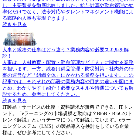
し、主要製品を徹底比較しました。給与計算や勤怠管理の効
率化だけでなく、法令対応やタレントマネジメント機能によ
る戦略的人事も実現できます。
続きを見る
人事と総務の仕事はどう違う？業務内容や必要スキルを解
説！
人事は、人材教育・配置・勤怠管理など「人」に関する業務
を担います。一方、総務は備品管理・防災対策・社内外の行
事の運営など「組織全体」にかかわる業務を担います。この
記事では、それぞれの部署の業務内容や目的の違いを図にま
とめ、わかりやすく紹介！必要なスキルや待遇についても解
説するため、参考にしてください。
続きを見る
IT製品・サービスの比較・資料請求が無料でできる、ITトレ
ンド。「
eラーニングの市場規模と動向は？BtoB・BtoCのト
レンド解説
」というテーマについて解説しています。
eラー
ニングシステム（LMS）
の製品導入を検討をしている企業
様は、ぜひ参考にしてください。