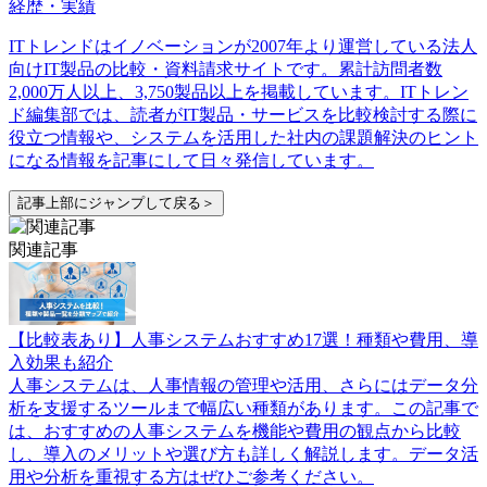
経歴・実績
ITトレンドはイノベーションが2007年より運営している法人
向けIT製品の比較・資料請求サイトです。累計訪問者数
2,000万人以上、3,750製品以上を掲載しています。ITトレン
ド編集部では、読者がIT製品・サービスを比較検討する際に
役立つ情報や、システムを活用した社内の課題解決のヒント
になる情報を記事にして日々発信しています。
記事上部にジャンプして戻る＞
関連記事
【比較表あり】人事システムおすすめ17選！種類や費用、導
入効果も紹介
人事システムは、人事情報の管理や活用、さらにはデータ分
析を支援するツールまで幅広い種類があります。この記事で
は、おすすめの人事システムを機能や費用の観点から比較
し、導入のメリットや選び方も詳しく解説します。データ活
用や分析を重視する方はぜひご参考ください。