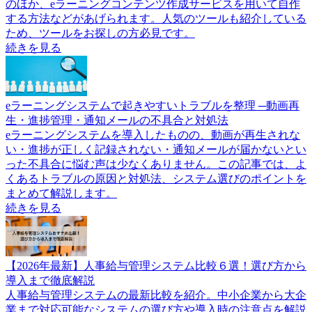
のほか、eラーニングコンテンツ作成サービスを用いて自作
する方法などがあげられます。人気のツールも紹介している
ため、ツールをお探しの方必見です。
続きを見る
eラーニングシステムで起きやすいトラブルを整理 ─動画再
生・進捗管理・通知メールの不具合と対処法
eラーニングシステムを導入したものの、動画が再生されな
い・進捗が正しく記録されない・通知メールが届かないとい
った不具合に悩む声は少なくありません。この記事では、よ
くあるトラブルの原因と対処法、システム選びのポイントを
まとめて解説します。
続きを見る
【2026年最新】人事給与管理システム比較６選！選び方から
導入まで徹底解説
人事給与管理システムの最新比較を紹介。中小企業から大企
業まで対応可能なシステムの選び方や導入時の注意点を解説