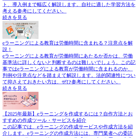
ト、導入例まで幅広く解説します。自社に適した学習方法を
考える参考にしてください。
続きを見る
eラーニングによる教育は労働時間に含まれる？注意点を解
説！
eラーニングによる教育が労働時間にあたるか否かは、労働
基準法に詳しくないと判断するのは難しいでしょう。この記
事ではeラーニングによる教育が労働時間に含まれるのか、
判例や注意点などを踏まえて解説します。法的関連性につい
て抑さえておきたい方は、ぜひ参考にしてください。
続きを見る
【2025年最新】eラーニングを作成するには？自作方法とお
すすめの作成ツール・サービスを紹介
この記事では、eラーニングの作成サービスや作成方法を紹
介します。eラーニングの作成方法には、専門業者への委託