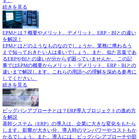
す。
続きを見る
EPMとは？概要やメリット、デメリット、ERP・BIとの違い
を解説！
EPMとはどのようなものなのでしょうか。業務に携わるう
えで知っておきたい人は多いでしょう。また、似た言葉であ
るERPやBIとの違いが分からず困っていませんか。 この記
事ではEPMの概要からメリット・デメリット、ERP・BIとの
違いまで解説します。これらの用語への理解を深める参考に
してください。
続きを見る
ビッグバンアプローチとは？ERP導入プロジェクトの進め方
を解説
基幹システム（ERP）の導入は、企業に大きな変化をもたら
します。影響が大きい分、導入時のマンパワーやコストもか
かるでしょう。また、導入には、ビッグバンアプローチや部