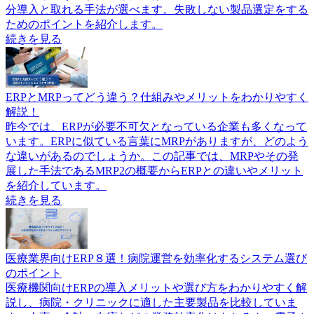
分導入と取れる手法が選べます。失敗しない製品選定をする
ためのポイントを紹介します。
続きを見る
ERPとMRPってどう違う？仕組みやメリットをわかりやすく
解説！
昨今では、ERPが必要不可欠となっている企業も多くなって
います。ERPに似ている言葉にMRPがありますが、どのよう
な違いがあるのでしょうか。この記事では、MRPやその発
展した手法であるMRP2の概要からERPとの違いやメリット
を紹介しています。
続きを見る
医療業界向けERP８選！病院運営を効率化するシステム選び
のポイント
医療機関向けERPの導入メリットや選び方をわかりやすく解
説し、病院・クリニックに適した主要製品を比較していま