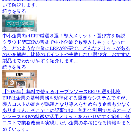
いて解説します。
続きを見る
中小企業向けERP厳選８選！導入メリット・選び方を解説
クラウド型ERPの普及で中小企業でも導入しやすくなった
今、どのような企業にERPが必要で、どんなメリットがある
のかを解説。比較のポイントや失敗しない選び方、おすすめ
製品までわかりやすく紹介します。
続きを見る
【2026年】無料で使えるオープンソースERP５選を比較
ERPは企業の基幹業務を効率化する重要なシステムですが、
導入コストの高さが課題となり導入をためらう企業も少なく
ありません。そこでこの記事では、無料で利用できるオープ
ンソースERPの特徴や活用メリットをわかりやすく紹介。低
コストで業務改善を実現したい企業の参考になる情報をまと
めています。