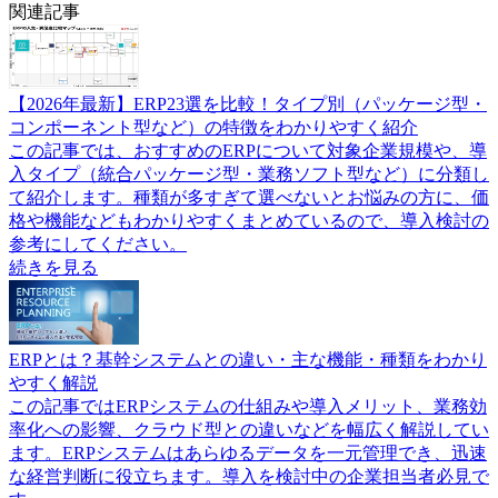
関連記事
【2026年最新】ERP23選を比較！タイプ別（パッケージ型・
コンポーネント型など）の特徴をわかりやすく紹介
この記事では、おすすめのERPについて対象企業規模や、導
入タイプ（統合パッケージ型・業務ソフト型など）に分類し
て紹介します。種類が多すぎて選べないとお悩みの方に、価
格や機能などもわかりやすくまとめているので、導入検討の
参考にしてください。
続きを見る
ERPとは？基幹システムとの違い・主な機能・種類をわかり
やすく解説
この記事ではERPシステムの仕組みや導入メリット、業務効
率化への影響、クラウド型との違いなどを幅広く解説してい
ます。ERPシステムはあらゆるデータを一元管理でき、迅速
な経営判断に役立ちます。導入を検討中の企業担当者必見で