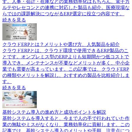
す。人事・会計・在庫などの業務効率化はもちろん、電子カ
ルテやレセコンとの連携に対応した製品も紹介。医療現場な
らではの課題解決につながるERP選定に役立つ内容です。
続きを見る
クラウドERPとは？メリットや選び方、人気製品を紹介
クラウドERPとは、クラウド環境で使用できるERP製品のこ
とです。オンプレミス型のERPよりも短期間かつ低コストで
導入でき、メンテナンスが不要などメリットが多く、中小企
業でも需要が高まっています。この記事では、クラウドERP
の種類やメリットを解説し、おすすめの製品を比較紹介しま
す。
続きを見る
基幹システム導入の進め方と成功ポイントを解説
基幹システムを導入すると、今まで人の手で行われていた作
業の無駄やミスがなくなり、業務効率化に貢献します。この
記事では、基幹システム導入のメリットや手順、注意点につ