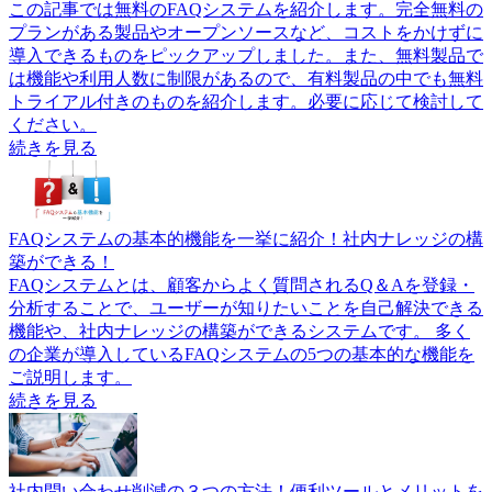
この記事では無料のFAQシステムを紹介します。完全無料の
プランがある製品やオープンソースなど、コストをかけずに
導入できるものをピックアップしました。また、無料製品で
は機能や利用人数に制限があるので、有料製品の中でも無料
トライアル付きのものを紹介します。必要に応じて検討して
ください。
続きを見る
FAQシステムの基本的機能を一挙に紹介！社内ナレッジの構
築ができる！
FAQシステムとは、顧客からよく質問されるQ＆Aを登録・
分析することで、ユーザーが知りたいことを自己解決できる
機能や、社内ナレッジの構築ができるシステムです。 多く
の企業が導入しているFAQシステムの5つの基本的な機能を
ご説明します。
続きを見る
社内問い合わせ削減の３つの方法！便利ツールとメリットを