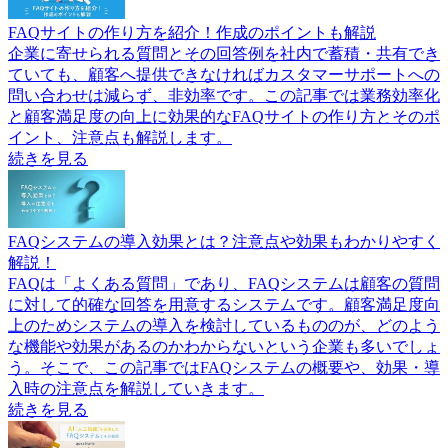
FAQサイトの作り方を紹介！作成のポイントも解説
企業に寄せられる質問とその回答例を社内で蓄積・共有でき
ていても、顧客へ提供できなければカスタマーサポートへの
問い合わせは減らず、非効率です。この記事では業務効率化
と顧客満足度の向上に効果的なFAQサイトの作り方とそのポ
イント、注意点も解説します。
続きを見る
FAQシステムの導入効果とは？注意点や効果もわかりやすく
解説！
FAQは「よくある質問」であり、FAQシステムは顧客の質問
に対して的確な回答を用意するシステムです。顧客満足度向
上のためシステムの導入を検討しているもののが、どのよう
な機能や効果があるのかわからないという企業も多いでしょ
う。そこで、この記事ではFAQシステムの概要や、効果・導
入時の注意点を解説していきます。
続きを見る