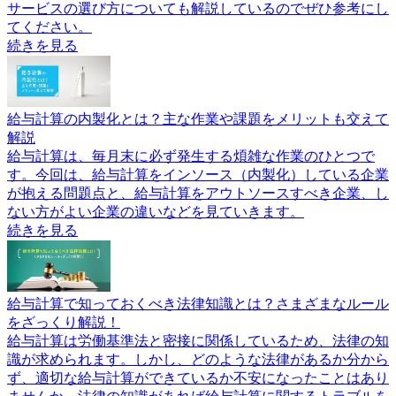
サービスの選び方についても解説しているのでぜひ参考にし
てください。
続きを見る
給与計算の内製化とは？主な作業や課題をメリットも交えて
解説
給与計算は、毎月末に必ず発生する煩雑な作業のひとつで
す。今回は、給与計算をインソース（内製化）している企業
が抱える問題点と、給与計算をアウトソースすべき企業、し
ない方がよい企業の違いなどを見ていきます。
続きを見る
給与計算で知っておくべき法律知識とは？さまざまなルール
をざっくり解説！
給与計算は労働基準法と密接に関係しているため、法律の知
識が求められます。しかし、どのような法律があるか分から
ず、適切な給与計算ができているか不安になったことはあり