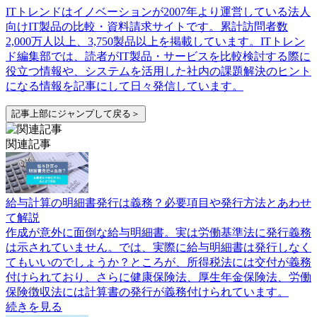
ITトレンドはイノベーションが2007年より運営している法人
向けIT製品の比較・資料請求サイトです。累計訪問者数
2,000万人以上、3,750製品以上を掲載しています。ITトレン
ド編集部では、読者がIT製品・サービスを比較検討する際に
役立つ情報や、システムを活用した社内の課題解決のヒント
になる情報を記事にして日々発信しています。
記事上部にジャンプして戻る＞
関連記事
給与計算の明細書発行は義務？必要項目や発行方法とあわせ
て解説
作成が意外に面倒な給与明細書。実は労働基準法に発行義務
は示されていません。では、実際に給与明細書は発行しなく
てもいいのでしょうか？ところが、所得税法には交付が義務
付けられており、さらに健康保険法、厚生年金保険法、労働
保険徴収法には計算書の発行が義務付けられています。
続きを見る