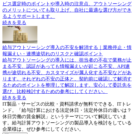
ビス選定時のポイントや導入時の注意点、アウトソーシング
のメリットについても取り上げ、自社に最適な選び方ができ
るようサポートします。
続きを見る
給与アウトソーシング導入の不安を解消する｜業務停止・情
報漏えい・連携途切れのリスクと確認ポイント
給与アウトソーシングの導入には、担当者の不在で業務が止
まる不安、認証があっても情報漏えいが起こる不安、API連
携が途切れる不安、カスタマイズが属人化する不安などがあ
ります。それぞれの不安の正体と、契約前に確認して解消す
るためのポイントを整理して解説します。安心して委託先を
選び、比較検討するための参考にしてください。
続きを見る
IT製品・サービスの比較・資料請求が無料でできる、ITトレ
ンド。「
給与計算における法定休日・法定外休日の違いは？
休日労働の賃金解説
」というテーマについて解説していま
す。
給与計算アウトソーシング
の製品導入を検討をしている
企業様は、ぜひ参考にしてください。