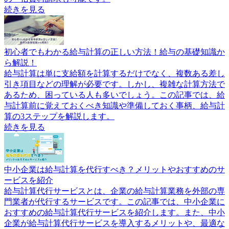
続きを見る
初心者でもわかる給与計算の正しい方法！給与の基礎知識か
ら解説！
給与計算は単に支給額を計算するだけでなく、複数ある差し
引き項目などの理解が必要です。しかし、複雑な計算方法で
あるため、困っている人も多いでしょう。この記事では、給
与計算前に覚えておくべき知識や準備しておく事柄、給与計
算の3ステップを解説します。
続きを見る
中小企業は給与計算を代行すべき？メリットやおすすめのサ
ービスを紹介
給与計算代行サービスとは、企業の給与計算業務を外部の専
門業者が代行するサービスです。この記事では、中小企業に
おすすめの給与計算代行サービスを紹介します。また、中小
企業が給与計算代行サービスを導入するメリットや、最適な