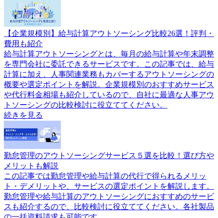
【企業規模別】給与計算アウトソーシング比較26選！評判・
費用も紹介
給与計算アウトソーシングとは、毎月の給与計算や年末調整
を専門会社に委託できるサービスです。この記事では、給与
計算に加え、人事関連業務もカバーするアウトソーシングの
概要や選定ポイントを解説。企業規模別のおすすめサービス
や代行料金相場も紹介しているので、自社に最適な人事アウ
トソーシングの比較検討に役立ててください。
続きを見る
勤怠管理のアウトソーシングサービス５選を比較！選び方や
メリットも解説
この記事では勤怠管理や給与計算の代行で得られるメリッ
ト・デメリットや、サービスの選定ポイントを解説します。
勤怠管理や給与計算のアウトソーシングにおすすめのサービ
スも紹介するので、比較検討に役立ててください。各社製品
の一括資料請求も可能です。