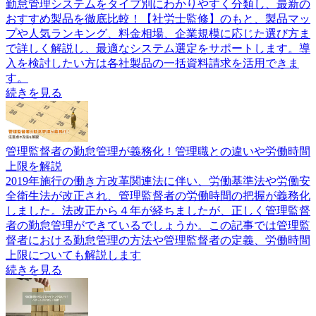
勤怠管理システムをタイプ別にわかりやすく分類し、最新の
おすすめ製品を徹底比較！【社労士監修】のもと、製品マッ
プや人気ランキング、料金相場、企業規模に応じた選び方ま
で詳しく解説し、最適なシステム選定をサポートします。導
入を検討したい方は各社製品の一括資料請求を活用できま
す。
続きを見る
管理監督者の勤怠管理が義務化！管理職との違いや労働時間
上限を解説
2019年施行の働き方改革関連法に伴い、労働基準法や労働安
全衛生法が改正され、管理監督者の労働時間の把握が義務化
しました。法改正から４年が経ちましたが、正しく管理監督
者の勤怠管理ができているでしょうか。この記事では管理監
督者における勤怠管理の方法や管理監督者の定義、労働時間
上限についても解説します
続きを見る