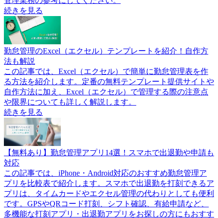
管理業務の参考にしてください。
続きを見る
勤怠管理のExcel（エクセル）テンプレートを紹介！自作方
法も解説
この記事では、Excel（エクセル）で簡単に勤怠管理表を作
る方法を紹介します。定番の無料テンプレート提供サイトや
自作方法に加え、Excel（エクセル）で管理する際の注意点
や限界についても詳しく解説します。
続きを見る
【無料あり】勤怠管理アプリ14選！スマホで出退勤や申請も
対応
この記事では、iPhone・Android対応のおすすめ勤怠管理ア
プリを比較表で紹介します。スマホで出退勤を打刻できるア
プリは、タイムカードやエクセル管理の代わりとしても便利
です。GPSやQRコード打刻、シフト確認、有給申請など、
多機能な打刻アプリ・出退勤アプリをお探しの方にもおすす