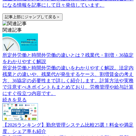
になる情報を記事にして日々発信しています。
記事上部にジャンプして戻る＞
関連記事
所定外労働と時間外労働の違いとは？残業代・割増・36協定
をわかりやすく解説
所定外労働と時間外労働の違いをわかりやすく解説。法定内
残業との違いや、残業代が発生するケース、割増賃金の考え
方、36協定の必要性まで詳しく紹介します。計算方法や実務
で注意すべきポイントもまとめており、労務管理や給与計算
にすぐ役立つ内容です。
続きを見る
【2026ランキング】勤怠管理システム比較25選！料金や満足
度、シェア率も紹介