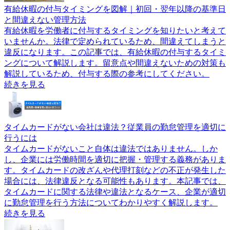
有給休暇の付与タイミングを図解｜初回・翌年以降の基準日
と間違えない管理方法
有給休暇を労働者に付与するタイミングを知りたいと考えて
いませんか。法律で定められているため、間違えてしまうと
違反になります。この記事では、有給休暇の付与するタイミ
ングについて解説します。留意点や間違えないための対策も
解説しているため、付与する際の参考にしてください。
続きを見る
タイムカードがない会社は違法？従業員の勤怠管理を適切に
行うには
タイムカードがないこと自体は違法ではありません。しか
し、企業には労働時間を適切に把握・管理する義務がありま
す。タイムカードの改ざんや代理打刻などの不正が発生した
場合には、法律違反となる可能性もあります。本記事では、
タイムカードに関する法律や違法となるケース、企業が適切
に勤怠管理を行う方法についてわかりやすく解説します。
続きを見る