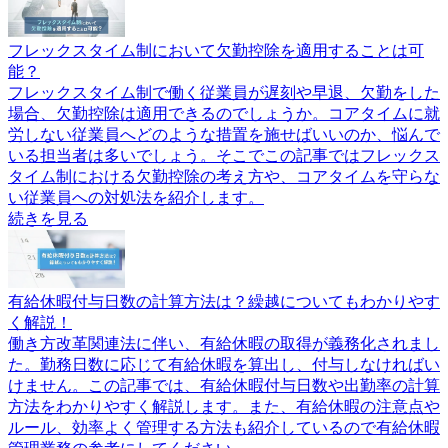
フレックスタイム制において欠勤控除を適用することは可
能？
フレックスタイム制で働く従業員が遅刻や早退、欠勤をした
場合、欠勤控除は適用できるのでしょうか。コアタイムに就
労しない従業員へどのような措置を施せばいいのか、悩んで
いる担当者は多いでしょう。そこでこの記事ではフレックス
タイム制における欠勤控除の考え方や、コアタイムを守らな
い従業員への対処法を紹介します。
続きを見る
有給休暇付与日数の計算方法は？繰越についてもわかりやす
く解説！
働き方改革関連法に伴い、有給休暇の取得が義務化されまし
た。勤務日数に応じて有給休暇を算出し、付与しなければい
けません。この記事では、有給休暇付与日数や出勤率の計算
方法をわかりやすく解説します。また、有給休暇の注意点や
ルール、効率よく管理する方法も紹介しているので有給休暇