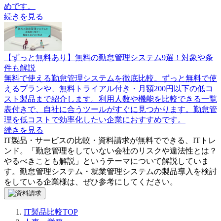
めです。
続きを見る
【ずっと無料あり】無料の勤怠管理システム9選！対象や条
件も解説
無料で使える勤怠管理システムを徹底比較。ずっと無料で使
えるプランや、無料トライアル付き・月額200円以下の低コ
スト製品まで紹介します。利用人数や機能を比較できる一覧
表付きで、自社に合うツールがすぐに見つかります。勤怠管
理を低コストで効率化したい企業におすすめです。
続きを見る
IT製品・サービスの比較・資料請求が無料でできる、ITトレ
ンド。「
勤怠管理をしていない会社のリスクや違法性とは？
やるべきことも解説
」というテーマについて解説していま
す。
勤怠管理システム・就業管理システム
の製品導入を検討
をしている企業様は、ぜひ参考にしてください。
IT製品比較TOP