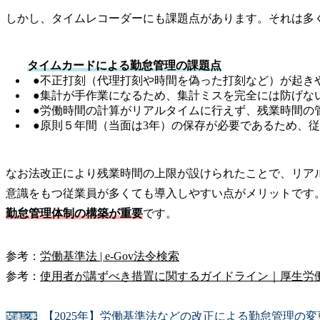
しかし、タイムレコーダーにも課題点があります。それは多
タイムカードによる勤怠管理の課題点
●不正打刻（代理打刻や時間を偽った打刻など）が起き
●集計が手作業になるため、集計ミスを完全には防げな
●労働時間の計算がリアルタイムに行えず、残業時間の
●原則５年間（当面は3年）の保存が必要であるため、
なお法改正により残業時間の上限が設けられたことで、リア
意識をもつ従業員が多くても導入しやすい点がメリットです
勤怠管理体制の構築が重要
です。
参考：
労働基準法 | e-Gov法令検索
参考：
使用者が講ずべき措置に関するガイドライン｜厚生労
【2025年】労働基準法などの改正による勤怠管理の
関連記事