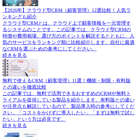
【2026年】クラウド型CRM（顧客管理）12選比較！人気ラ
ンキングも紹介
クラウド型CRMとは、クラウド上で顧客情報を一元管理す
るシステムのことです。この記事では、クラウド型CRMの
特徴や費用相場、選び方のポイントを解説するとともに、人
気のサービスをランキング順に比較紹介します。自社に最適
なCRMを選ぶための参考にしてください。
続きを見る
無料で使えるCRM（顧客管理）11選！機能・制限・有料版
との違いを徹底比較
この記事では、無料で活用できるおすすめのCRMや無料ト
ライアルを提供している製品を紹介します。有料版との違い
や注意点も解説しているので、製品導入時の参考にしてくだ
さい。「コストをかけずに導入したい」「まずは無料で試し
たい」という方は必見です。
続きを見る