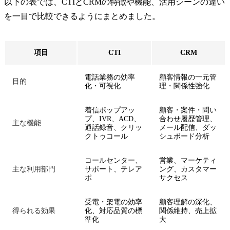
以下の表では、CTIとCRMの特徴や機能、活用シーンの違い
を一目で比較できるようにまとめました。
項目
CTI
CRM
電話業務の効率
顧客情報の一元管
目的
化・可視化
理・関係性強化
着信ポップアッ
顧客・案件・問い
プ、IVR、ACD、
合わせ履歴管理、
主な機能
通話録音、クリッ
メール配信、ダッ
クトゥコール
シュボード分析
コールセンター、
営業、マーケティ
主な利用部門
サポート、テレア
ング、カスタマー
ポ
サクセス
受電・架電の効率
顧客理解の深化、
得られる効果
化、対応品質の標
関係維持、売上拡
準化
大