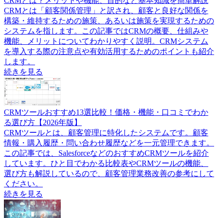
CRMとは？メリットや機能、目的など基本知識を簡単解説
CRMとは「顧客関係管理」と訳され、顧客と良好な関係を
構築・維持するための施策、あるいは施策を実現するための
システムを指します。この記事ではCRMの概要、仕組みや
機能、メリットについてわかりやすく説明。CRMシステム
を導入する際の注意点や有効活用するためのポイントも紹介
します。
続きを見る
CRMツールおすすめ13選比較！価格・機能・口コミでわか
る選び方【2026年版】
CRMツールとは、顧客管理に特化したシステムです。顧客
情報・購入履歴・問い合わせ履歴などを一元管理できます。
この記事では、SalesforceなどのおすすめCRMツールを紹介
しています。ひと目でわかる比較表やCRMツールの機能、
選び方も解説しているので、顧客管理業務改善の参考にして
ください。
続きを見る