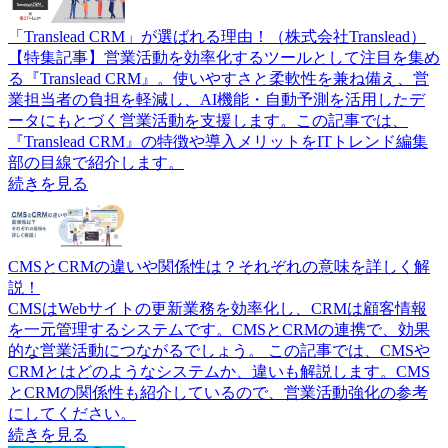
「Translead CRM」が選ばれる理由！（株式会社Translead）
【特集記事】営業活動を効率化するツールとして注目を集め
る『Translead CRM』。使いやすさと柔軟性を兼ね備え、営
業担当者の負担を軽減し、AI機能・自動予測を活用したデ
ータにもとづく営業活動を支援します。この記事では、
『Translead CRM』の特徴や導入メリットをITトレンド編集
部の目線で紹介します。
続きを見る
CMSとCRMの違いや関係性は？それぞれの意味を詳しく解
説！
CMSはWebサイトの更新業務を効率化し、CRMは顧客情報
を一元管理するシステムです。CMSとCRMの連携で、効果
的な営業活動につながるでしょう。 この記事では、CMSや
CRMとはどのようなシステムか、違いも解説します。CMS
とCRMの関係性も紹介しているので、営業活動強化の参考
にしてください。
続きを見る