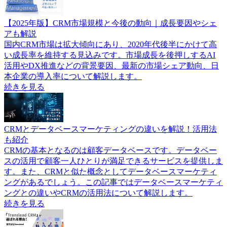
【2025年版】CRM市場規模と今後の動向｜成長要因やシェ
アも解説
国内CRM市場は拡大傾向にあり、2020年代後半にかけて高
い成長率を維持する見込みです。市場成長を後押しするAI
活用やDX推進などの背景要因、最新の市場シェア動向、日
本企業の導入率について解説します。
続きを見る
CRMとデータベースマーケティングの違いを解説！活用法
も紹介
CRMの基本となるのは顧客データベースです。データベー
スの活用で顧客一人ひとりが満足できるサービスを提供しま
す。また、CRMと似た概念としてデータベースマーケティ
ングがあるでしょう。この記事ではデータベースマーケティ
ングとの違いやCRMの活用法について解説します。
続きを見る