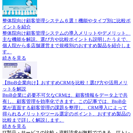
整体院向け顧客管理システム６選！機能やタイプ別に比較ポ
イントを紹介
整体院向け顧客管理システムの導入メリットやデメリット、
主な機能を解説。選び方や比較ポイントも説明したうえで、
個人院から多店舗運営まで規模別のおすすめ製品を紹介しま
す。
続きを見る
【BtoB企業向け】おすすめCRMを比較！選び方や活用メリ
ットを解説
BtoB企業に必要不可欠なCRMは、顧客情報をデータ上で共
有し、顧客管理を効率化できます。この記事では、BtoB企
業が直面する顧客管理の課題を整理し、CRM導入によって
得られるメリットやツール選定のポイント、おすすめ製品の
比較まで詳しく解説します。
続きを見る
IT製品・サービスの比較・資料請求が無料でできる、ITトレ