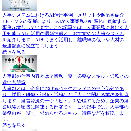
人事システムにおけるAI活用事例！メリットや製品も紹介
HRテックの発展により、AIが人事業務の効率化に貢献する
事例が増加しています。この記事では、人事業務における人
工知能（AI）活用の最新情報と、おすすめの人事システム
を紹介します。AIをうまく活用し、離職率の低下や人材の
最適配置に役立てましょう。
続きを見る
人事部の仕事内容とは？業務一覧・必要なスキル・労務との
違いも解説
人事部とは、企業におけるバックオフィスの中心部分であ
り、採用・研修・評価・労務など「人」に関わる業務を担当
します。経営資源の一つ「ヒト」を管理するため、企業の経
営戦略と密接に関連する部署です。この記事では、人事部の
業務内容・役割・求められるスキル・待遇などを解説しま
す。
続きを見る