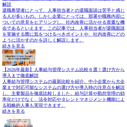
解説
退職希望者にとって、人事担当者との退職面談は苦手と感じ
る人が多いもの。しかし企業にとっては、部署や職務内容に
ついての意見をヒアリングし、社内改善に活かせる貴重な機
会であるといえます。この記事では、人事担当者が退職面談
を実施する際に気をつけるべきポイントや、社内改善にどの
ように活かすのかを詳しく解説します。
続きを見る
【2026年最新】人事給与管理システム比較６選！選び方から
導入まで徹底解説
人事給与管理システムの最新比較を紹介。中小企業から大企
業まで対応可能なシステムの選び方や導入時の注意点を解説
し、主要製品を徹底比較しました。給与計算や勤怠管理の効
率化だけでなく、法令対応やタレントマネジメント機能によ
る戦略的人事も実現できます。
続きを見る