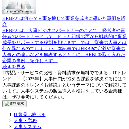
HRBPとは何か？人事を通じて事業を成功に導いた事例を紹
介
HRBPとは、人事ビジネスパートナーのことで、経営者や責
任者のパートナーとして、ヒトと組織の面から戦略的に事業
成長をサポートする役割を担います。では、従来の人事とは
何が異なるのでしょうか。本記事ではHRBPの定義や従来の
人事との違いなどを解説するとともに、HRBPを取り入れた
企業の事例も紹介します。
続きを見る
IT製品・サービスの比較・資料請求が無料でできる、ITトレ
ンド。「
【2025年】人事部門が抱える課題を解決するには？
人事課題のトレンドも解説
」というテーマについて解説して
います。
人事システム
の製品導入を検討をしている企業様
は、ぜひ参考にしてください。
IT製品比較TOP
人事・労務
人事システム