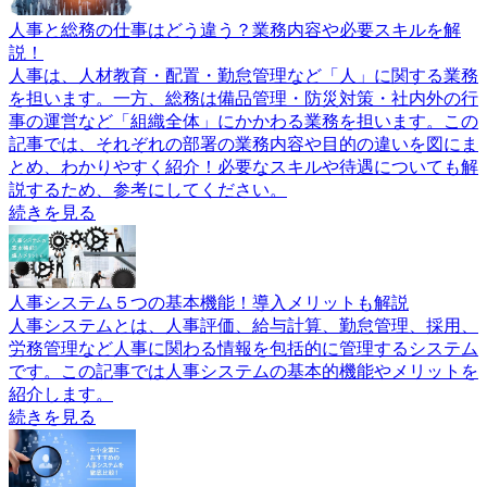
人事と総務の仕事はどう違う？業務内容や必要スキルを解
説！
人事は、人材教育・配置・勤怠管理など「人」に関する業務
を担います。一方、総務は備品管理・防災対策・社内外の行
事の運営など「組織全体」にかかわる業務を担います。この
記事では、それぞれの部署の業務内容や目的の違いを図にま
とめ、わかりやすく紹介！必要なスキルや待遇についても解
説するため、参考にしてください。
続きを見る
人事システム５つの基本機能！導入メリットも解説
人事システムとは、人事評価、給与計算、勤怠管理、採用、
労務管理など人事に関わる情報を包括的に管理するシステム
です。この記事では人事システムの基本的機能やメリットを
紹介します。
続きを見る