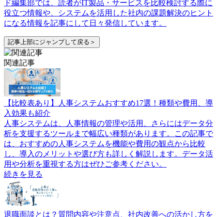
ド編集部では、読者がIT製品・サービスを比較検討する際に
役立つ情報や、システムを活用した社内の課題解決のヒント
になる情報を記事にして日々発信しています。
記事上部にジャンプして戻る＞
関連記事
【比較表あり】人事システムおすすめ17選！種類や費用、導
入効果も紹介
人事システムは、人事情報の管理や活用、さらにはデータ分
析を支援するツールまで幅広い種類があります。この記事で
は、おすすめの人事システムを機能や費用の観点から比較
し、導入のメリットや選び方も詳しく解説します。データ活
用や分析を重視する方はぜひご参考ください。
続きを見る
退職面談とは？質問内容や注意点、社内改善への活かし方を