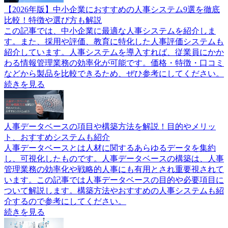
【2026年版】中小企業におすすめの人事システム9選を徹底
比較！特徴や選び方も解説
この記事では、中小企業に最適な人事システムを紹介しま
す。また、採用や評価、教育に特化した人事評価システムも
紹介しています。人事システムを導入すれば、従業員にかか
わる情報管理業務の効率化が可能です。価格・特徴・口コミ
などから製品を比較できるため、ぜひ参考にしてください。
続きを見る
人事データベースの項目や構築方法を解説！目的やメリッ
ト、おすすめシステムも紹介
人事データベースとは人材に関するあらゆるデータを集約
し、可視化したものです。人事データベースの構築は、人事
管理業務の効率化や戦略的人事にも有用とされ重要視されて
います。この記事では人事データベースの目的や必要項目に
ついて解説します。構築方法やおすすめの人事システムも紹
介するので参考にしてください。
続きを見る