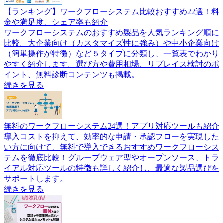
【ランキング】ワークフローシステム比較おすすめ22選！料
金や満足度、シェア率も紹介
ワークフローシステムのおすすめ製品を人気ランキング順に
比較。大企業向け（カスタマイズ性に強み）や中小企業向け
（簡単操作が特徴）など５タイプに分類し、一覧表でわかり
やすく紹介します。選び方や費用相場、リプレイス検討のポ
イント、無料診断コンテンツも掲載。
続きを見る
無料のワークフローシステム24選！アプリ対応ツールも紹介
導入コストを抑えて、効率的な申請・承認フローを実現した
い方に向けて、無料で導入できるおすすめワークフローシス
テムを徹底比較！グループウェア型やオープンソース、トラ
イアル対応ツールの特徴も詳しく紹介し、最適な製品選びを
サポートします。
続きを見る