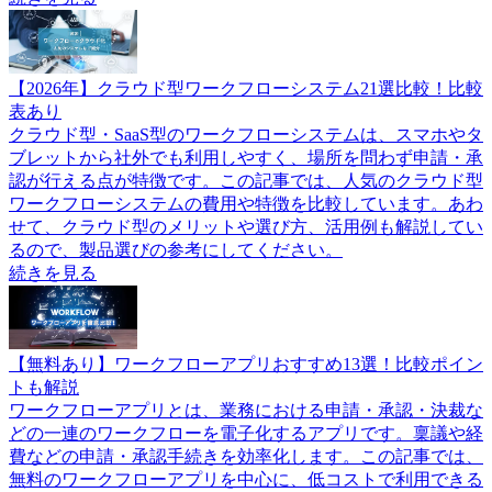
【2026年】クラウド型ワークフローシステム21選比較！比較
表あり
クラウド型・SaaS型のワークフローシステムは、スマホやタ
ブレットから社外でも利用しやすく、場所を問わず申請・承
認が行える点が特徴です。この記事では、人気のクラウド型
ワークフローシステムの費用や特徴を比較しています。あわ
せて、クラウド型のメリットや選び方、活用例も解説してい
るので、製品選びの参考にしてください。
続きを見る
【無料あり】ワークフローアプリおすすめ13選！比較ポイン
トも解説
ワークフローアプリとは、業務における申請・承認・決裁な
どの一連のワークフローを電子化するアプリです。稟議や経
費などの申請・承認手続きを効率化します。この記事では、
無料のワークフローアプリを中心に、低コストで利用できる