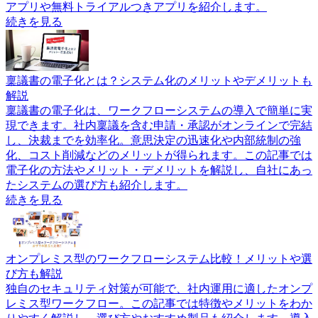
アプリや無料トライアルつきアプリを紹介します。
続きを見る
稟議書の電子化とは？システム化のメリットやデメリットも
解説
稟議書の電子化は、ワークフローシステムの導入で簡単に実
現できます。社内稟議を含む申請・承認がオンラインで完結
し、決裁までを効率化。意思決定の迅速化や内部統制の強
化、コスト削減などのメリットが得られます。この記事では
電子化の方法やメリット・デメリットを解説し、自社にあっ
たシステムの選び方も紹介します。
続きを見る
オンプレミス型のワークフローシステム比較！メリットや選
び方も解説
独自のセキュリティ対策が可能で、社内運用に適したオンプ
レミス型ワークフロー。この記事では特徴やメリットをわか