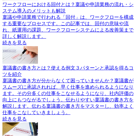
ワークフローにおける回付とは？稟議や申請業務の流れ・シ
ステム導入のメリットも解説
稟議や申請業務で行われる「回付」は、ワークフローを構成
する重要なプロセスです。この記事では、回付の意味や流
れ、紙運用の課題、ワークフローシステムによる改善策まで
詳しく解説します。
続きを見る
稟議書の書き方とは？使える例文３パターンと承認を得るコ
ツを紹介
稟議書の書き方が分からなくて困っていませんか？稟議書が
スムーズに承認されれば、早く仕事を進められるようになり
ます。その分多くの仕事をこなせるようになり、社内評価の
向上にもつながるでしょう。伝わりやすい稟議書の書き方を
解説します。伝わる稟議書の書き方をマスターし、効率よく
仕事をこなしていきましょう。
続きを見る