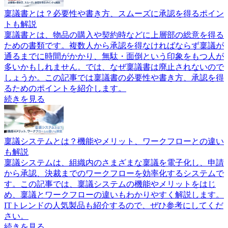
稟議書とは？必要性や書き方、スムーズに承認を得るポイン
トも解説
稟議書とは、物品の購入や契約時などに上層部の総意を得る
ための書類です。複数人から承認を得なければならず稟議が
通るまでに時間がかかり、無駄・面倒という印象をもつ人が
多いかもしれません。では、なぜ稟議書は廃止されないので
しょうか。この記事では稟議書の必要性や書き方、承認を得
るためのポイントを紹介します。
続きを見る
稟議システムとは？機能やメリット、ワークフローとの違い
も解説
稟議システムは、組織内のさまざまな稟議を電子化し、申請
から承認、決裁までのワークフローを効率化するシステムで
す。この記事では、稟議システムの機能やメリットをはじ
め、稟議とワークフローの違いもわかりやすく解説します。
ITトレンドの人気製品も紹介するので、ぜひ参考にしてくだ
さい。
続きを見る