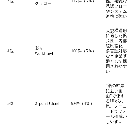
3位
117件（5％）
性。複雑な
クフロー
承認フロー
やシステム
連携に強い
大規模運用
に適した拡
張性。内部
統制強化・
楽々
4位
100件（5％）
多言語対応
WorkflowII
など企業基
盤として採
用されやす
い
“紙の帳票
に近い画
面”で使え
るUIが人
5位
X-point Cloud
92件（4％）
気。ノーコ
ードでフォ
ーム作成が
しやすい