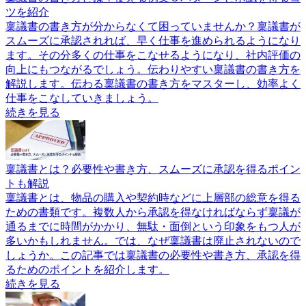
ツを紹介
稟議書の書き方が分からなくて困っていませんか？稟議書が
スムーズに承認されれば、早く仕事を進められるようになり
ます。その分多くの仕事をこなせるようになり、社内評価の
向上にもつながるでしょう。伝わりやすい稟議書の書き方を
解説します。伝わる稟議書の書き方をマスターし、効率よく
仕事をこなしていきましょう。
続きを見る
稟議書とは？必要性や書き方、スムーズに承認を得るポイン
トも解説
稟議書とは、物品の購入や契約時などに上層部の総意を得る
ための書類です。複数人から承認を得なければならず稟議が
通るまでに時間がかかり、無駄・面倒という印象をもつ人が
多いかもしれません。では、なぜ稟議書は廃止されないので
しょうか。この記事では稟議書の必要性や書き方、承認を得
るためのポイントを紹介します。
続きを見る