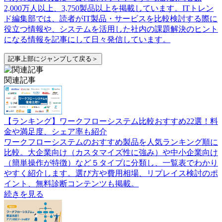
2,000万人以上、3,750製品以上を掲載しています。ITトレン
ド編集部では、読者がIT製品・サービスを比較検討する際に
役立つ情報や、システムを活用した社内の課題解決のヒント
になる情報を記事にして日々発信しています。
記事上部にジャンプして戻る＞
関連記事
【ランキング】ワークフローシステム比較おすすめ22選！料
金や満足度、シェア率も紹介
ワークフローシステムのおすすめ製品を人気ランキング順に
比較。大企業向け（カスタマイズ性に強み）や中小企業向け
（簡単操作が特徴）など５タイプに分類し、一覧表でわかり
やすく紹介します。選び方や費用相場、リプレイス検討のポ
イント、無料診断コンテンツも掲載。
続きを見る