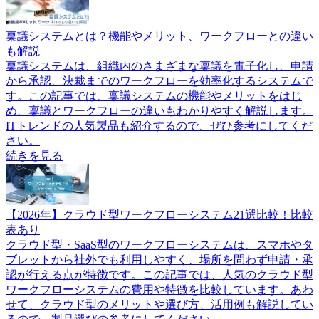
稟議システムとは？機能やメリット、ワークフローとの違い
も解説
稟議システムは、組織内のさまざまな稟議を電子化し、申請
から承認、決裁までのワークフローを効率化するシステムで
す。この記事では、稟議システムの機能やメリットをはじ
め、稟議とワークフローの違いもわかりやすく解説します。
ITトレンドの人気製品も紹介するので、ぜひ参考にしてくだ
さい。
続きを見る
【2026年】クラウド型ワークフローシステム21選比較！比較
表あり
クラウド型・SaaS型のワークフローシステムは、スマホやタ
ブレットから社外でも利用しやすく、場所を問わず申請・承
認が行える点が特徴です。この記事では、人気のクラウド型
ワークフローシステムの費用や特徴を比較しています。あわ
せて、クラウド型のメリットや選び方、活用例も解説してい