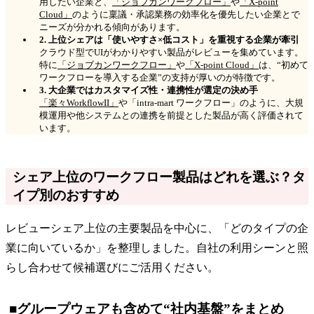
用したい企業と、
「ジョブカンワークフロー」
や
「X-point
Cloud」
のように稟議・承認業務の効率化を優先したい企業とで
ニーズが分かれる傾向があります。
2. 上位シェアは「使いやすさ×低コスト」を重視する企業が牽引
クラウド型でUIがわかりやすい製品がレビューを集めています。
特に
「ジョブカンワークフロー」
や
「X-point Cloud」
は、“初めて
ワークフローを導入する企業”の支持が厚いのが特徴です。
3. 大企業ではカスタマイズ性・連携性が選定の決め手
「楽々WorkflowII」
や「intra-mart ワークフロー」のように、大規
模運用や他システムとの連携を前提とした製品が高く評価されて
います。
シェア上位のワークフロー製品はどれを選ぶ？タ
イプ別のおすすめ
レビューシェア上位の主要製品を中心に、「どのタイプの企
業に向いているか」を整理しました。自社の利用シーンと照
らし合わせて候補選びにご活用ください。
■グループウェアも含めて“社内基盤”をまとめ