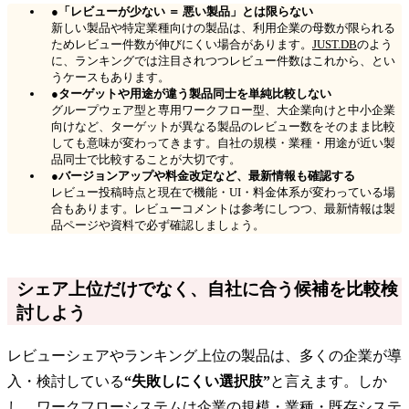
●「レビューが少ない ＝ 悪い製品」とは限らない
新しい製品や特定業種向けの製品は、利用企業の母数が限られる
ためレビュー件数が伸びにくい場合があります。
JUST.DB
のよう
に、ランキングでは注目されつつレビュー件数はこれから、とい
うケースもあります。
●ターゲットや用途が違う製品同士を単純比較しない
グループウェア型と専用ワークフロー型、大企業向けと中小企業
向けなど、ターゲットが異なる製品のレビュー数をそのまま比較
しても意味が変わってきます。自社の規模・業種・用途が近い製
品同士で比較することが大切です。
●バージョンアップや料金改定など、最新情報も確認する
レビュー投稿時点と現在で機能・UI・料金体系が変わっている場
合もあります。レビューコメントは参考にしつつ、最新情報は製
品ページや資料で必ず確認しましょう。
シェア上位だけでなく、自社に合う候補を比較検
討しよう
レビューシェアやランキング上位の製品は、多くの企業が導
入・検討している
“失敗しにくい選択肢”
と言えます。しか
し、ワークフローシステムは企業の規模・業種・既存システ