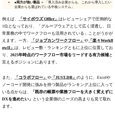
●
両方が強い製品
＝ 「導入済み企業からも、これから導入したい
企業からも選ばれている中核システム」
例えば、
「サイボウズ Office」
はレビューシェアで圧倒的な
1位となっており、「グループウェアとして広く浸透し、日
常業務の中でワークフローも活用されている」ことがうかが
えます。一方、
「ジョブカンワークフロー」
や
「楽々Workfl
owII」
は、レビュー数・ランキングともに上位に位置してお
り、
2025年時点のワークフロー市場をリードする有力候補
と
言えるポジションにあります。
また、
「コラボフロー」
や
「JUST.DB」
のように、Excelや
ノーコード開発に強みを持つ製品がランキング上位に入って
いる点からは、
「既存の帳票や業務フローを大きく変えずに
DXを進めたい」
という企業側のニーズの高まりも見て取れ
ます。