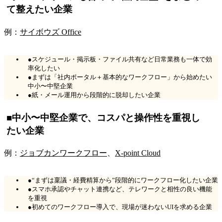
て整えたい企業
例：
サイボウズ Office
●スケジュール・掲示板・ファイル共有など日常業務も一体で効
率化したい
●まずは「社内ポータル＋基本的なワークフロー」から始めたい
中小〜中堅企業
●紙・メール運用から段階的に脱却したい企業
■中小〜中堅企業で、コスパと操作性を重視し
たい企業
例：
ジョブカンワークフロー
、
X-point Cloud
●“まずは稟議・経費精算から”段階的にワークフロー化したい企業
●スマホ承認やチャット連携など、テレワークと相性の良い機能
を重視
●初めてのワークフロー導入で、現場が迷わないUIを求める企業