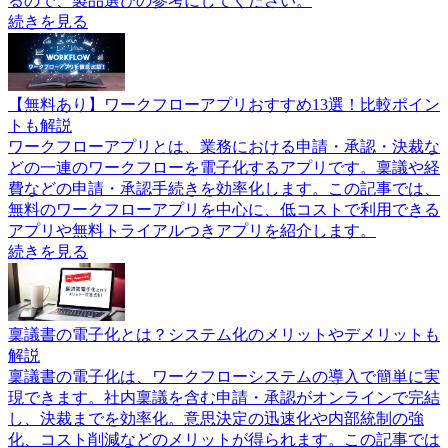
るので、製品選びの参考にしてください。
続きを見る
【無料あり】ワークフローアプリおすすめ13選！比較ポイン
トも解説
ワークフローアプリとは、業務における申請・承認・決裁な
どの一連のワークフローを電子化するアプリです。稟議や経
費などの申請・承認手続きを効率化します。この記事では、
無料のワークフローアプリを中心に、低コストで利用できる
アプリや無料トライアルつきアプリを紹介します。
続きを見る
稟議書の電子化とは？システム化のメリットやデメリットも
解説
稟議書の電子化は、ワークフローシステムの導入で簡単に実
現できます。社内稟議を含む申請・承認がオンラインで完結
し、決裁までを効率化。意思決定の迅速化や内部統制の強
化、コスト削減などのメリットが得られます。この記事では