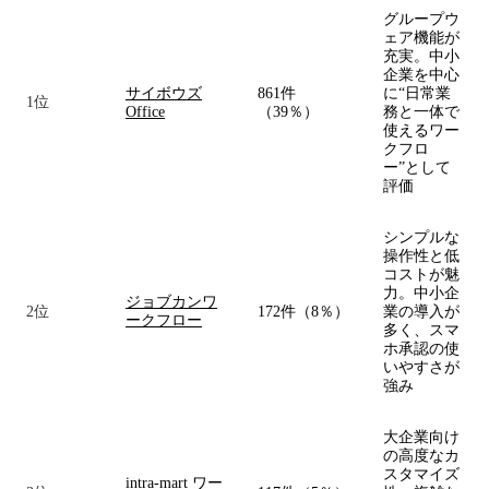
グループウ
ェア機能が
充実。中小
企業を中心
サイボウズ
861件
に“日常業
1位
Office
（39％）
務と一体で
使えるワー
クフロ
ー”として
評価
シンプルな
操作性と低
コストが魅
力。中小企
ジョブカンワ
2位
172件（8％）
業の導入が
ークフロー
多く、スマ
ホ承認の使
いやすさが
強み
大企業向け
の高度なカ
スタマイズ
intra-mart ワー