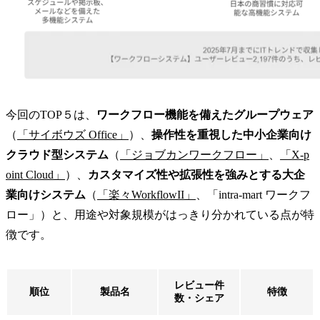
今回のTOP５は、
ワークフロー機能を備えたグループウェア
（
「サイボウズ Office」
）、
操作性を重視した中小企業向け
クラウド型システム
（
「ジョブカンワークフロー」
、
「X-p
oint Cloud」
）、
カスタマイズ性や拡張性を強みとする大企
業向けシステム
（
「楽々WorkflowII」
、「intra-mart ワークフ
ロー」）と、用途や対象規模がはっきり分かれている点が特
徴です。
レビュー件
順位
製品名
特徴
数・シェア