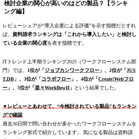
検討企業の関心が高いのはどの製品？【ランキ
ング編】
レビューシェアが“導入企業による評価”を示す指標だとすれ
ば、
資料請求ランキングは「これから導入したい」と検討し
ている企業の関心度
を表す指標です。
ITトレンド上半期ランキング2025（ワークフローシステム部
門）では、
1位が「
ジョブカンワークフロー
」、2位が「
JUS
T.DB
」、3位が「
コラボフロー
」、4位が「
Create!Webフロ
ー
」、5位が「
楽々WorkflowII
」
という結果でした。
▼レビューとあわせて、“今検討されている製品”もランキン
グで確認
過去30日間で問い合わせが多かったワークフローシステムを
ランキング形式で紹介しています。 気になる製品は資料請