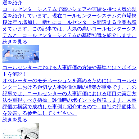
選を紹介
コールセンターシステムで高いシェアや実績を持つ人気の製
品を紹介しています。現在コールセンターシステムの市場規
模は年々増加し、新たにコールセンターを開設する企業も増
えています。この記事では、人気の高いコールセンターシス
テムと、コールセンターシステムの基礎知識を紹介します。
続きを見る
コールセンターにおける人事評価の方法や基準とは？ポイン
トを解説！
オペレーターのモチベーションを高めるためには、コールセ
ンターにおける適切な人事評価体制の構築が重要です。この
記事では、コールセンターの人事評価における項目の策定方
法や重視すべき指標、評価時のポイントを解説します。人事
評価の構築で成功した事例も紹介するので、自社の評価体制
を改善する参考にしてください。
続きを見る