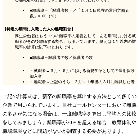
■離職率＝「離職者数」／「１月１日現在の常用労働者
数」×100（％）
【特定の期間に入職した人の離職割合】
厚生労働省はもう１つの離職率の定義として「ある期間における就
職者がその後離職する割合」も用いています。例えば１年以内の離
職率の計算は以下のとおりです。
■離職率＝離職者の数／就職者の数
・就職者→３月～６月における新規学卒としての雇用保険
加入者
・離職者→上記のうち、３月～１年後の３月に離職した者
上記の計算式は、新卒の離職率を算出する方法として多くの
企業で用いられています。自社コールセンターにおいて離職
の多さが気になる場合は、一度離職率を算出し平均との比較
をしてみましょう。離職率が30％を超える場合、教育体制や
職場環境などに問題がないか調査する必要があります。