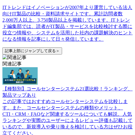
ITトレンドはイノベーションが2007年より運営している法人
向けIT製品の比較・資料請求サイトです。累計訪問者数
2,000万人以上、3,750製品以上を掲載しています。ITトレン
ド編集部では、読者がIT製品・サービスを比較検討する際に
役立つ情報や、システムを活用した社内の課題解決のヒント
になる情報を記事にして日々発信しています。
記事上部にジャンプして戻る＞
関連記事
【種類別】コールセンターシステム21選比較！ランキング、
製品マップあり
この記事ではおすすめコールセンターシステムを比較しま
す。また、コールセンターシステムの種類やメリット、
CTI・CRM・FAQなど関連するツールについても解説。人気
ランキングや実際のユーザーによるレビュー評価も記載して
いるので、新規導入や乗り換えを検討している方はぜひお役
立てください。