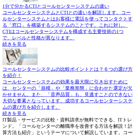
1分で分かるCTIとコールセンターシステムの違い
コールセンターシステムとCTIとの違いを解説します。コー
ルセンターシステムとはお客様に電話を使ってコンタクトす
る「窓口」を構築するシステムのことです。これに対し、
CTIはコールセンターシステムを構成する主要技術の1つ
で、レベルと性格が異なります。
続きを見る
コールセンターシステムの比較ポイントとは？６つの選び方
を紹介！
コールセンターシステムの効果を最大限に引き出すために
は、センターの「規模」や「業務形態」に合わせた選定が欠
かせません。また、「音声品質」も、見逃すことのできない
大切な要素となっています。成功するコールセンターシステ
ムの選び方を紹介します。
続きを見る
IT製品・サービスの比較・資料請求が無料でできる、ITトレ
ンド。「
コールセンターの離職率を改善する方法を解説！計
算方法も紹介
」というテーマについて解説しています。
コー