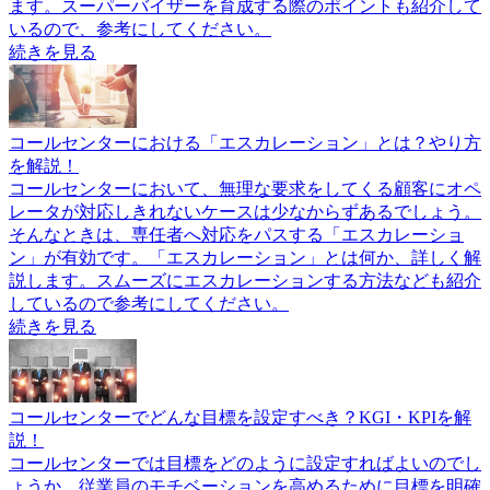
ます。スーパーバイザーを育成する際のポイントも紹介して
いるので、参考にしてください。
続きを見る
コールセンターにおける「エスカレーション」とは？やり方
を解説！
コールセンターにおいて、無理な要求をしてくる顧客にオペ
レータが対応しきれないケースは少なからずあるでしょう。
そんなときは、専任者へ対応をパスする「エスカレーショ
ン」が有効です。「エスカレーション」とは何か、詳しく解
説します。スムーズにエスカレーションする方法なども紹介
しているので参考にしてください。
続きを見る
コールセンターでどんな目標を設定すべき？KGI・KPIを解
説！
コールセンターでは目標をどのように設定すればよいのでし
ょうか。従業員のモチベーションを高めるために目標を明確