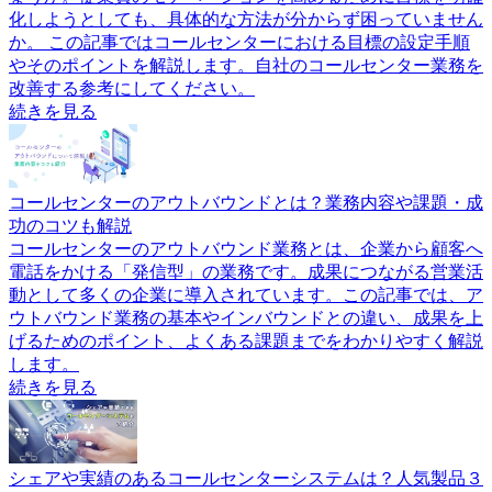
化しようとしても、具体的な方法が分からず困っていません
か。 この記事ではコールセンターにおける目標の設定手順
やそのポイントを解説します。自社のコールセンター業務を
改善する参考にしてください。
続きを見る
コールセンターのアウトバウンドとは？業務内容や課題・成
功のコツも解説
コールセンターのアウトバウンド業務とは、企業から顧客へ
電話をかける「発信型」の業務です。成果につながる営業活
動として多くの企業に導入されています。この記事では、ア
ウトバウンド業務の基本やインバウンドとの違い、成果を上
げるためのポイント、よくある課題までをわかりやすく解説
します。
続きを見る
シェアや実績のあるコールセンターシステムは？人気製品３