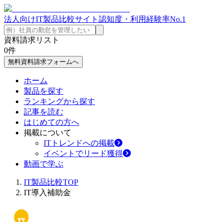
法人向けIT製品比較サイト
認知度・利用経験率No.1
資料請求リスト
0
件
無料資料請求フォームへ
ホーム
製品を探す
ランキングから探す
記事を読む
はじめての方へ
掲載について
ITトレンドへの掲載
イベントでリード獲得
動画で学ぶ
IT製品比較TOP
IT導入補助金